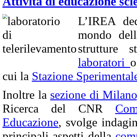
Attività di educazione sci
L’IREA dedi
mondo dell
strutture 
laboratori
o
cui la
Stazione Sperimental
Inoltre la
sezione di Milano
Ricerca del CNR
Com
Educazione
, svolge indagin
principali aspetti della
comu