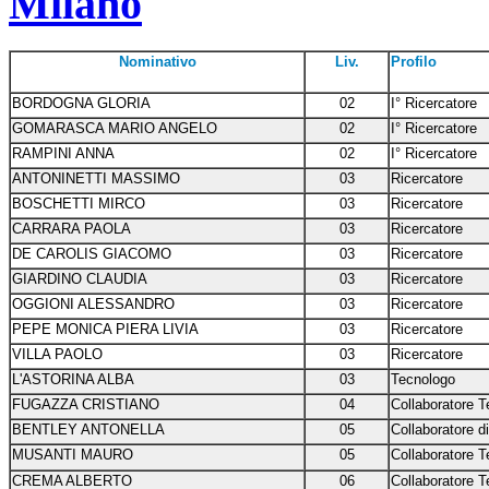
Milano
Nominativo
Liv.
Profilo
BORDOGNA GLORIA
02
I° Ricercatore
GOMARASCA MARIO ANGELO
02
I° Ricercatore
RAMPINI ANNA
02
I° Ricercatore
ANTONINETTI MASSIMO
03
Ricercatore
BOSCHETTI MIRCO
03
Ricercatore
CARRARA PAOLA
03
Ricercatore
DE CAROLIS GIACOMO
03
Ricercatore
GIARDINO CLAUDIA
03
Ricercatore
OGGIONI ALESSANDRO
03
Ricercatore
PEPE MONICA PIERA LIVIA
03
Ricercatore
VILLA PAOLO
03
Ricercatore
L'ASTORINA ALBA
03
Tecnologo
FUGAZZA CRISTIANO
04
Collaboratore T
BENTLEY ANTONELLA
05
Collaboratore d
MUSANTI MAURO
05
Collaboratore T
CREMA ALBERTO
06
Collaboratore T