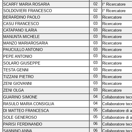
02
SCARFI' MARIA ROSARIA
I° Ricercatore
02
SOLDOVIERI FRANCESCO
I° Ricercatore
03
BERARDINO PAOLO
Ricercatore
03
CASU FRANCESCO
Ricercatore
03
CATAPANO ILARIA
Ricercatore
03
MANUNTA MICHELE
Ricercatore
03
MANZO MARIAROSARIA
Ricercatore
03
PAUCIULLO ANTONIO
Ricercatore
03
PEPE ANTONIO
Ricercatore
03
SOLARO GIUSEPPE
Ricercatore
03
TESTA GENNI
Ricercatore
03
TIZZANI PIETRO
Ricercatore
03
ZENI GIOVANNI
Ricercatore
03
ZENI OLGA
Ricercatore
04
GUARINO SIMONE
Collaboratore tecn
04
RASULO MARIA CONSIGLIA
Collaboratore tecn
05
DI MATTEO FRANCESCA
Collaboratore di 
05
SOLE GENEROSO
Collaboratore di 
06
PARISI FERDINANDO
Collaboratore tecn
06
SANNINO ANNA
Collaboratore tecn