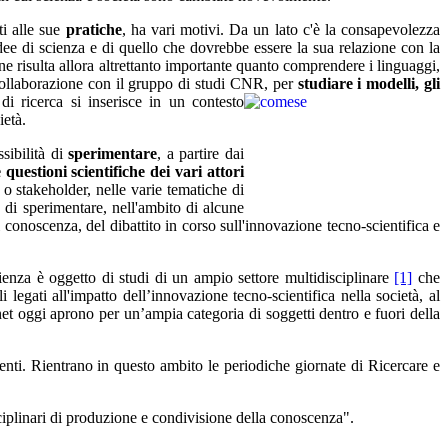
ti alle sue
pratiche
, ha vari motivi. Da un lato c'è la
consapevolezza
dee di scienza e di quello che dovrebbe essere la sua relazione con la
one risulta allora altrettanto importante quanto comprendere i linguaggi,
 collaborazione con il gruppo di studi CNR, per
studiare
i modelli, gli
 di ricerca si inserisce in un contesto
ietà.
sibilità di
sperimentare
, a partire dai
estioni scientifiche dei vari attori
e, o stakeholder, nelle varie tematiche di
 di sperimentare, nell'ambito di alcune
 conoscenza, del dibattito in corso sull'innovazione tecno-scientifica e
enza è oggetto di studi di un ampio settore multidisciplinare
[1]
che
 legati all'impatto dell’innovazione tecno-scientifica nella società, al
rnet oggi aprono per un’ampia categoria di soggetti dentro e fuori della
enti. Rientrano in questo ambito le periodiche giornate di Ricercare e
sciplinari di produzione e condivisione della conoscenza".