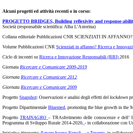
Alcuni progetti ed attività recenti o in corso:
ove
PROGETTO BRIDGES, Building reflexivity and response-ability i
Società (responsabile scientifica: Alba L'Astorina)
oni
Collana editoriale Pubblicazioni CNR SCIENZIATI IN AFFANNO? (diret
to
co,
Volume Pubblicazioni CNR
Scienziati in affanno? Ricerca e Innovazi
Ciclo di incontri su
Ricerca e Innovazione Responsabili (RRI)
2016
e
Giornata
Ricercare e Comunicare 2009-2019
za
Giornata
Ricercare e Comunicare 2012
Giornata
Ricercare e Comunicare 2009
Progetto
Snapshot
:
Osservazioni e analisi degli effetti del
lockdown
pr
a
Progetto Dipartimentale
Bluemed
, promoting the blue growth in the 
Progetto
TRAINAGRO
–
TRAsferimento delle conoscenze e dell’ IN
Programma di Sviluppo Rurale 2014-2020
,
- in collaborazione con U
Iniziativa itinerante:
Il mare bagna Napoli ... e Taranto,
in collaboraz