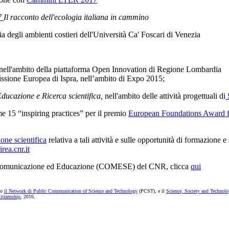
7
Il racconto dell'ecologia italiana in cammino
 degli ambienti costieri dell'Università Ca' Foscari di Venezia
nell'ambito della piattaforma
Open Innovation di Regione Lombardia
issione Europea di Ispra, nell’ambito di Expo 2015;
ducazione e Ricerca scientifica,
nell'ambito delle attività progettuali di
ime 15 “inspiring practices” per il premio
European Foundations Award f
one scientifica
relativa a tali attività e sulle opportunità di formazione e 
rea.cnr.it
enza Comunicazione ed Educazione (COMESE) del CNR, clicca
qui
mo
il Network di Public Communication of Science and Technology
(PCST), e il
Science, Society and Technolo
itizenship
, 2016.