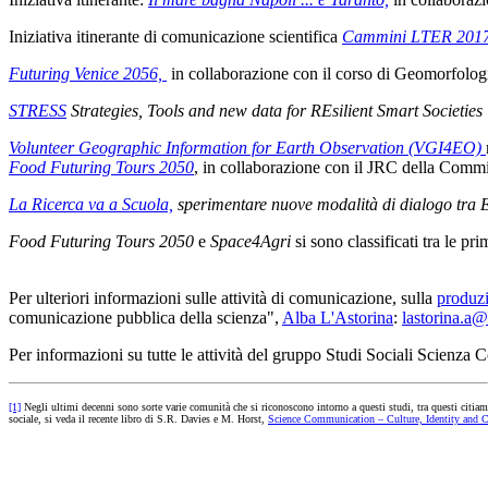
amenti.
Iniziativa itinerante di comunicazione scientifica
Cammini LTER 201
rano
Futuring Venice 2056,
in collaborazione con il corso di Geomorfologia
o
o
STRESS
Strategies, Tools and new data for REsilient Smart Societies
iche
Volunteer Geographic Information for Earth Observation (VGI4EO)
te
Food Futuring Tours 2050
, in collaborazione con il JRC della Comm
are
La Ricerca va a Scuola,
sperimentare nuove modalità di dialogo tra E
icare
Food Futuring Tours 2050
e
Space4Agri
si sono classificati tra le pr
Per ulteriori informazioni sulle attività di comunicazione, sulla
produzi
comunicazione pubblica della scienza",
Alba L'Astorina
:
lastorina.a@i
Per informazioni su tutte le attività del gruppo Studi Sociali Sci
e
[1]
Negli ultimi decenni sono sorte varie comunità che si riconoscono intorno a questi studi, tra questi citia
ri
sociale, si veda il recente libro di S.R. Davies e M. Horst,
Science Communication – Culture, Identity and C