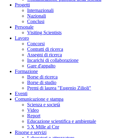
Progetti
Internazionali
Nazionali
Conclusi
Personale
Visiting Scientists
Lavoro
Concorsi
Contratti di ricerca
Assegni di ricerca
Incarichi di collaborazione
Gare d'appalto
Formazione
Borse di ricerca
Borse di studio
Premi di laurea "Eugenio Zilioli"
Eventi
Comunicazione e stampa
Scienza e società
Video
Report
Educazione scientifica e ambientale
5 X Mille al Cnr
Risorse e servizi
Laboratori e attrezzature