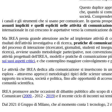
Questo duplice appro
che, quando si comun
società. Comprender
i canali e gli strumenti che si usano per comunicare. In questa prosp
assunti impliciti e quelli espliciti nelle attività di comun
icazion
internazionale in cui crescono le aspettative verso la comunicazione deg
Ma IREA presta grande attenzione anche ad implentare attività di com
risultati dell'attività investigativa e di ricerca,
pratiche di comunicaz
del processo di interazione (ricercatori, giornalisti, studenti ed insegna
ricerca), avviene usando metodologie partecipative, non convenzionali
attività progettuali dell'IREA, modelli e pratiche di comunicazione
pi
sui suoi aspetti critici
, e che contemplino maggiore coinvolgimento e par
Le attività che IREA dedica alla comunicazione si inseriscono in un 
esplora - attraverso approcci metodologici tipici delle scienze umane e
rapporto tra scienza, società e politica, fino alle opportunità di acce
comunità scientifica.
IREA promuove anche occasioni di dibattito pubblico allo scopo di ri
Comunicare (
2009
- 2012 -
2019
) e il recente ciclo di incontri sui tem
Dal 2021 il Gruppo di Milano, che al momento conta 1 tecnologo, 2 rice
o