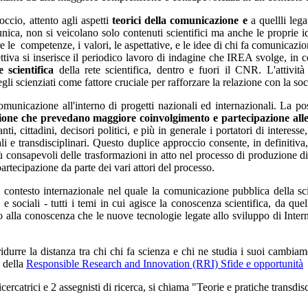
ccio, attento agli aspetti
teorici della comunicazione e
a quellli lega
ica, non si veicolano solo contenuti scientifici ma anche le proprie i
e l
e competenze, i valori, le aspettative, e le idee di chi fa comunicazi
ettiva si inserisce il periodico lavoro di indagine che IREA svolge, in
e
scientifica
della
rete scientifica, dentro e fuori il CNR. L'attività
li scienziati come fattore cruciale per rafforzare la relazione con la soc
unicazione all'interno di progetti nazionali ed internazionali. La pos
ione
che prevedano maggiore coinvolgimento e partecipazione alle qu
nti, cittadini, decisori politici, e più in generale i portatori di interess
 e transdisciplinari. Questo duplice approccio consente, in definitiva,
ù consapevoli delle trasformazioni in atto nel processo di produzione di
tecipazione da parte dei vari attori del processo.
contesto internazionale nel quale l
a comunicazione pubblica della sci
 sociali - tutti i temi in cui agisce la conoscenza scientifica, da quelli
sso alla conoscenza che le nuove tecnologie legate allo sviluppo di Inte
durre la distanza tra chi
chi fa scienza e chi n
e studia i suoi cambiam
i della
Responsible Research and Innovation (RRI) Sfide e opportunità
rcatrici e 2 assegnisti di ricerca, si chiama "Teorie e pratiche transdi