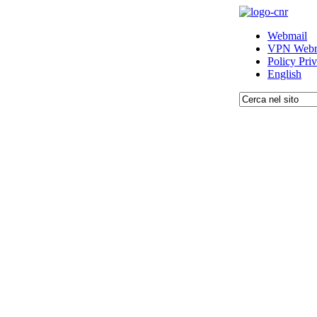
Webmail
VPN Webm
Policy Pri
English