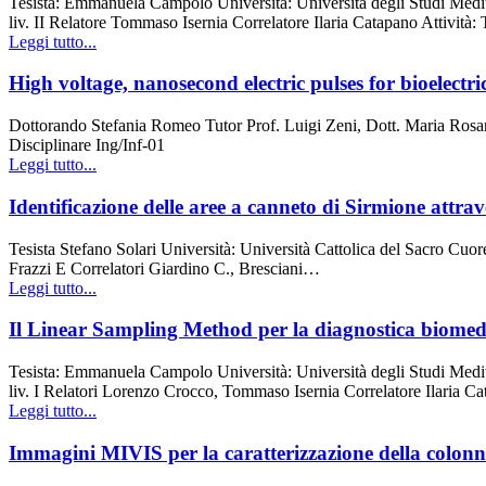
Tesista: Emmanuela Campolo Università: Università degli Studi Medit
liv. II Relatore Tommaso Isernia Correlatore Ilaria Catapano Attivit
Leggi tutto...
High voltage, nanosecond electric pulses for bioelectr
Dottorando Stefania Romeo Tutor Prof. Luigi Zeni, Dott. Maria Rosaria
Disciplinare Ing/Inf-01
Leggi tutto...
Identificazione delle aree a canneto di Sirmione attrave
Tesista Stefano Solari Università: Università Cattolica del Sacro Cuo
Frazzi E Correlatori Giardino C., Bresciani…
Leggi tutto...
Il Linear Sampling Method per la diagnostica biomedica
Tesista: Emmanuela Campolo Università: Università degli Studi Medit
liv. I Relatori Lorenzo Crocco, Tommaso Isernia Correlatore Ilaria 
Leggi tutto...
Immagini MIVIS per la caratterizzazione della colonna