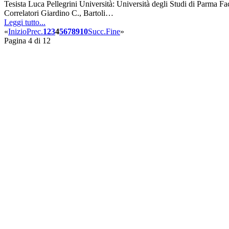
Tesista Luca Pellegrini Università: Università degli Studi di Parma 
Correlatori Giardino C., Bartoli…
Leggi tutto...
«
Inizio
Prec.
1
2
3
4
5
6
7
8
9
10
Succ.
Fine
»
Pagina 4 di 12