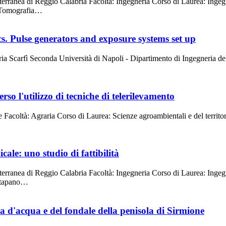
erranea di Reggio Calabria Facoltà: Ingegneria Corso di Laurea: Inge
à: Tomografia…
ics. Pulse generators and exposure systems set up
 Scarfì Seconda Università di Napoli - Dipartimento di Ingegneria dell
rso l'utilizzo di tecniche di telerilevamento
re Facoltà: Agraria Corso di Laurea: Scienze agroambientali e del terri
le: uno studio di fattibilità
erranea di Reggio Calabria Facoltà: Ingegneria Corso di Laurea: Inge
Catapano…
 d'acqua e del fondale della penisola di Sirmione