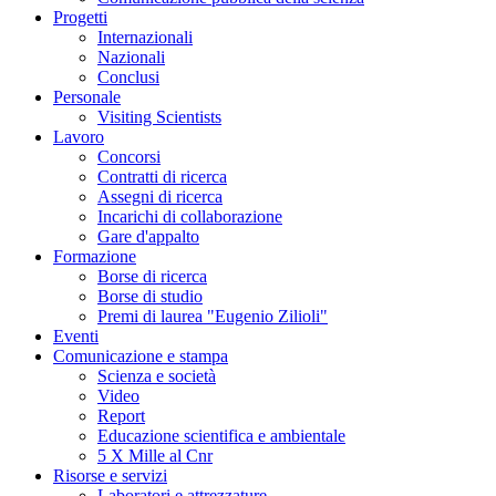
Progetti
Internazionali
Nazionali
Conclusi
Personale
Visiting Scientists
Lavoro
Concorsi
Contratti di ricerca
Assegni di ricerca
Incarichi di collaborazione
Gare d'appalto
Formazione
Borse di ricerca
Borse di studio
Premi di laurea "Eugenio Zilioli"
Eventi
Comunicazione e stampa
Scienza e società
Video
Report
Educazione scientifica e ambientale
5 X Mille al Cnr
Risorse e servizi
Laboratori e attrezzature