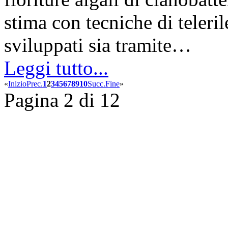
stima con tecniche di teleri
sviluppati sia tramite…
Leggi tutto...
«
Inizio
Prec.
1
2
3
4
5
6
7
8
9
10
Succ.
Fine
»
Pagina 2 di 12