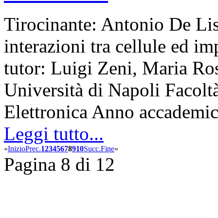
Tirocinante: Antonio De Lis
interazioni tra cellule ed imp
tutor: Luigi Zeni, Maria Ro
Università di Napoli Facolt
Elettronica Anno accadem
Leggi tutto...
«
Inizio
Prec.
1
2
3
4
5
6
7
8
9
10
Succ.
Fine
»
Pagina 8 di 12