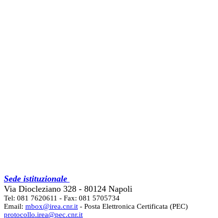
Sede istituzionale
Via Diocleziano 328 - 80124 Napoli
Tel: 081 7620611 - Fax: 081 5705734
Email:
mbox@irea.cnr.it
- Posta Elettronica Certificata (PEC)
protocollo.irea@pec.cnr.it