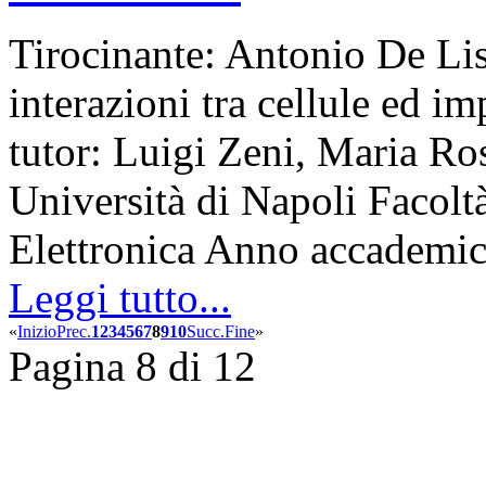
Tirocinante: Antonio De Lis
interazioni tra cellule ed imp
tutor: Luigi Zeni, Maria Ro
Università di Napoli Facolt
Elettronica Anno accadem
Leggi tutto...
«
Inizio
Prec.
1
2
3
4
5
6
7
8
9
10
Succ.
Fine
»
Pagina 8 di 12