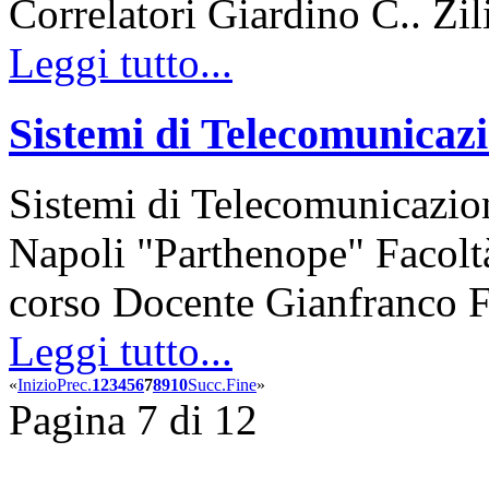
Correlatori Giardino C.. Zi
Leggi tutto...
Sistemi di Telecomunicaz
Sistemi di Telecomunicazion
Napoli "Parthenope" Facolt
corso Docente Gianfranco 
Leggi tutto...
«
Inizio
Prec.
1
2
3
4
5
6
7
8
9
10
Succ.
Fine
»
Pagina 7 di 12