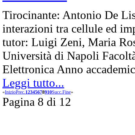
Tirocinante: Antonio De Lis
interazioni tra cellule ed imp
tutor: Luigi Zeni, Maria Ro
Università di Napoli Facolt
Elettronica Anno accadem
Leggi tutto...
«
Inizio
Prec.
1
2
3
4
5
6
7
8
9
10
Succ.
Fine
»
Pagina 8 di 12