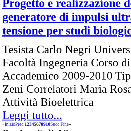
Progetto e realizzazione de
generatore di impulsi ultr
tensione per studi biologic
Tesista Carlo Negri Univers
Facoltà Ingegneria Corso d
Accademico 2009-2010 Tipo 
Zeni Correlatori Maria Rosa
Attività Bioelettrica
Leggi tutto...
«
Inizio
Prec.
1
2
3
4
5
6
7
8
9
10
Succ.
Fine
»