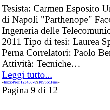
Tesista: Carmen Esposito Un
di Napoli "Parthenope" Faco
Ingeneria delle Telecomun
2011 Tipo di tesi: Laurea Sp
Perna Correlatori: Paolo Be
Attività: Tecniche…
Leggi tutto...
«
Inizio
Prec.
1
2
3
4
5
6
7
8
9
10
Succ.
Fine
»
Pagina 9 di 12