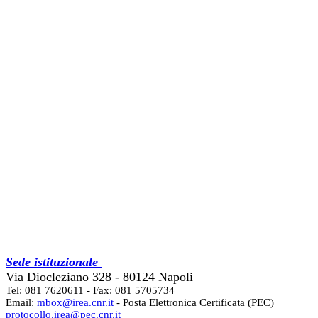
Sede istituzionale
Via Diocleziano 328 - 80124 Napoli
Tel: 081 7620611 - Fax: 081 5705734
Email:
mbox@irea.cnr.it
- Posta Elettronica Certificata (PEC)
protocollo.irea@pec.cnr.it