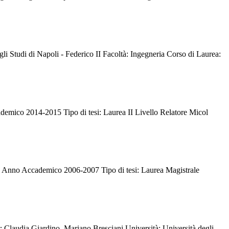
li Studi di Napoli - Federico II Facoltà: Ingegneria Corso di Laurea:
ademico 2014-2015 Tipo di tesi: Laurea II Livello Relatore Micol
le Anno Accademico 2006-2007 Tipo di tesi: Laurea Magistrale
tor: Claudia Giardino, Mariano Bresciani Università: Università degli