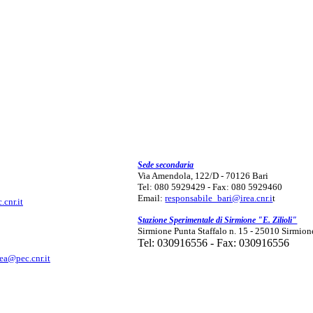
Sede secondaria
Via Amendola, 122/D - 70126 Bari
Tel: 080 5929429 - Fax: 080 5929460
Email:
responsabile_bari@irea.cnr.i
t
.cnr.it
Stazione Sperimentale di Sirmione "E. Zilioli"
Sirmione Punta Staffalo n. 15 - 25010 Sirmion
Tel: 030916556 - Fax: 030916556
rea@pec.cnr.it