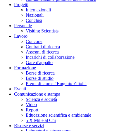
Progetti
Internazionali
Nazionali
Conclusi
Personale
Visiting Scientists
Lavoro
Concorsi
Contratti di ricerca
Assegni di ricerca
Incarichi di collaborazione
Gare d'appalto
Formazione
Borse di ricerca
Borse di studio
Premi di laurea "Eugenio Zilioli"
Eventi
Comunicazione e stampa
Scienza e società
Video
Report
Educazione scientifica e ambientale
5 X Mille al Cnr
Risorse e servizi
Laboratori e attrezzature