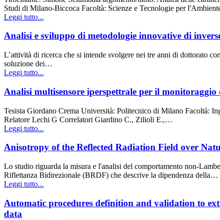
Studi di Milano-Biccoca Facoltà: Scienze e Tecnologie per l'Ambien
Leggi tutto...
Analisi e sviluppo di metodologie innovative di inverse
L’attività di ricerca che si intende svolgere nei tre anni di dottorato
soluzione dei…
Leggi tutto...
Analisi multisensore iperspettrale per il monitoraggio
Tesista Giordano Crema Università: Politecnico di Milano Facoltà: I
Relatore Lechi G Correlatori Giardino C., Zilioli E.,…
Leggi tutto...
Anisotropy of the Reflected Radiation Field over Natu
Lo studio riguarda la misura e l'analisi del comportamento non-Lambert
Riflettanza Bidirezionale (BRDF) che descrive la dipendenza della…
Leggi tutto...
Automatic procedures definition and validation to ex
data