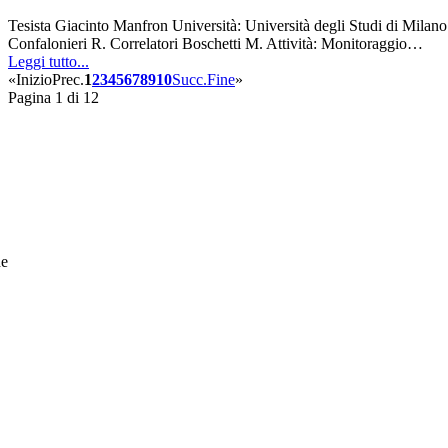
Tesista Giacinto Manfron Università: Università degli Studi di Milan
Confalonieri R. Correlatori Boschetti M. Attività: Monitoraggio…
Leggi tutto...
«
Inizio
Prec.
1
2
3
4
5
6
7
8
9
10
Succ.
Fine
»
Pagina 1 di 12
he