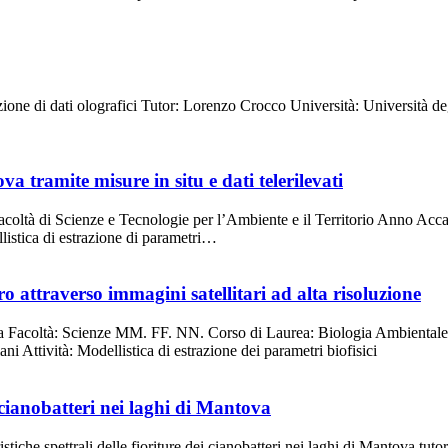
one di dati olografici Tutor: Lorenzo Crocco Università: Università deg
a tramite misure in situ e dati telerilevati
acoltà di Scienze e Tecnologie per l’Ambiente e il Territorio Anno Acc
listica di estrazione di parametri…
o attraverso immagini satellitari ad alta risoluzione
rara Facoltà: Scienze MM. FF. NN. Corso di Laurea: Biologia Ambienta
 Attività: Modellistica di estrazione dei parametri biofisici
ei cianobatteri nei laghi di Mantova
stiche spettrali delle fioriture dei cianobatteri nei laghi di Mantova tu