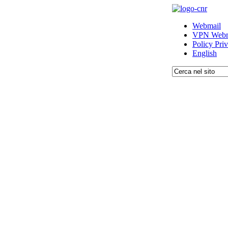
Webmail
VPN Webm
Policy Pri
English