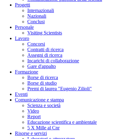
Progetti
Internazionali
Nazionali
Conclusi
Personale
Visiting Scientists
Lavoro
Concorsi
Contratti di ricerca
Assegni di ricerca
Incarichi di collaborazione
Gare d'appalto
Formazione
Borse di ricerca
Borse di studio
Premi di laurea "Eugenio Zilioli"
Eventi
Comunicazione e stampa
Scienza e società
Video
Report
Educazione scientifica e ambientale
5 X Mille al Cnr
Risorse e servizi
Laboratori e attrezzature