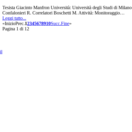
Tesista Giacinto Manfron Università: Università degli Studi di Milan
Confalonieri R. Correlatori Boschetti M. Attività: Monitoraggio…
Leggi tutto...
«
Inizio
Prec.
1
2
3
4
5
6
7
8
9
10
Succ.
Fine
»
Pagina 1 di 12
il