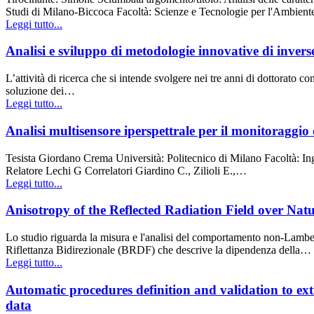
Studi di Milano-Biccoca Facoltà: Scienze e Tecnologie per l'Ambien
Leggi tutto...
Analisi e sviluppo di metodologie innovative di inverse
L’attività di ricerca che si intende svolgere nei tre anni di dottorato
soluzione dei…
Leggi tutto...
Analisi multisensore iperspettrale per il monitoraggio
Tesista Giordano Crema Università: Politecnico di Milano Facoltà: I
Relatore Lechi G Correlatori Giardino C., Zilioli E.,…
Leggi tutto...
Anisotropy of the Reflected Radiation Field over Natu
Lo studio riguarda la misura e l'analisi del comportamento non-Lambert
Riflettanza Bidirezionale (BRDF) che descrive la dipendenza della…
Leggi tutto...
Automatic procedures definition and validation to ex
data