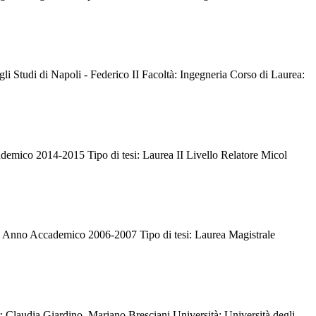
li Studi di Napoli - Federico II Facoltà: Ingegneria Corso di Laurea:
ademico 2014-2015 Tipo di tesi: Laurea II Livello Relatore Micol
le Anno Accademico 2006-2007 Tipo di tesi: Laurea Magistrale
tor: Claudia Giardino, Mariano Bresciani Università: Università degli