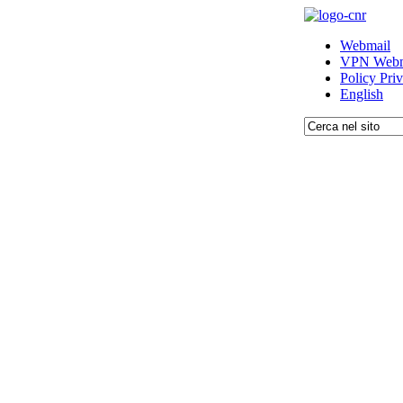
Webmail
VPN Webm
Policy Pri
English