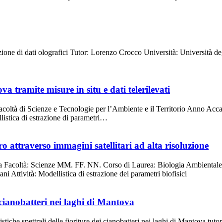
one di dati olografici Tutor: Lorenzo Crocco Università: Università deg
a tramite misure in situ e dati telerilevati
acoltà di Scienze e Tecnologie per l’Ambiente e il Territorio Anno Acc
listica di estrazione di parametri…
o attraverso immagini satellitari ad alta risoluzione
rara Facoltà: Scienze MM. FF. NN. Corso di Laurea: Biologia Ambienta
 Attività: Modellistica di estrazione dei parametri biofisici
ei cianobatteri nei laghi di Mantova
stiche spettrali delle fioriture dei cianobatteri nei laghi di Mantova tu