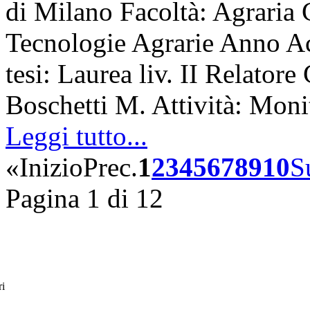
di Milano Facoltà: Agraria 
Tecnologie Agrarie Anno A
tesi: Laurea liv. II Relatore
Boschetti M. Attività: Mon
Leggi tutto...
«
Inizio
Prec.
1
2
3
4
5
6
7
8
9
10
S
Pagina 1 di 12
ri