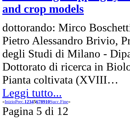
and crop models
dottorando: Mirco Boschetti
Pietro Alessandro Brivio, P
degli Studi di Milano - Dip
Dottorato di ricerca in Biol
Pianta coltivata (XVIII…
Leggi tutto...
«
Inizio
Prec.
1
2
3
4
5
6
7
8
9
10
Succ.
Fine
»
Pagina 5 di 12