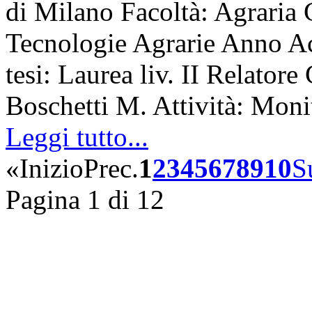
di Milano Facoltà: Agraria 
Tecnologie Agrarie Anno A
tesi: Laurea liv. II Relatore
Boschetti M. Attività: Mon
Leggi tutto...
«
Inizio
Prec.
1
2
3
4
5
6
7
8
9
10
S
Pagina 1 di 12