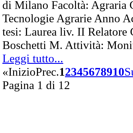
di Milano Facoltà: Agraria 
Tecnologie Agrarie Anno A
tesi: Laurea liv. II Relatore
Boschetti M. Attività: Mon
Leggi tutto...
«
Inizio
Prec.
1
2
3
4
5
6
7
8
9
10
S
Pagina 1 di 12