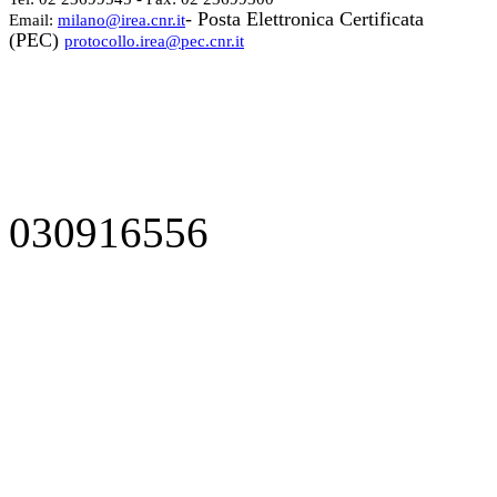
- Posta Elettronica Certificata
Email:
milano@irea.cnr.it
(PEC)
protocollo.irea@pec.cnr.it
030916556