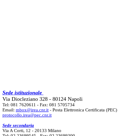
Sede istituzionale
Via Diocleziano 328 - 80124 Napoli
Tel: 081 7620611 - Fax: 081 5705734
Email:
mbox@irea.cnr.it
- Posta Elettronica Certificata (PEC)
protocollo.irea@pec.cnr.it
Sede secondaria
Via A Corti, 12 - 20133 Milano
Tel: 02 23699545 - Fax: 02 23699300