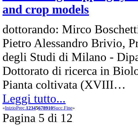
and crop models
dottorando: Mirco Boschetti
Pietro Alessandro Brivio, P
degli Studi di Milano - Dip
Dottorato di ricerca in Biol
Pianta coltivata (XVIII…
Leggi tutto...
«
Inizio
Prec.
1
2
3
4
5
6
7
8
9
10
Succ.
Fine
»
Pagina 5 di 12