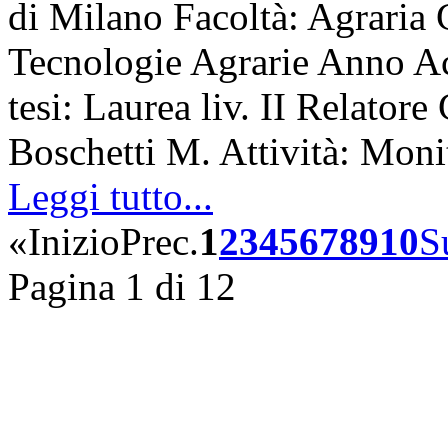
di Milano Facoltà: Agraria 
Tecnologie Agrarie Anno A
tesi: Laurea liv. II Relatore
Boschetti M. Attività: Mon
Leggi tutto...
«
Inizio
Prec.
1
2
3
4
5
6
7
8
9
10
S
Pagina 1 di 12