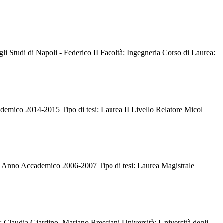
li Studi di Napoli - Federico II Facoltà: Ingegneria Corso di Laurea:
ademico 2014-2015 Tipo di tesi: Laurea II Livello Relatore Micol
le Anno Accademico 2006-2007 Tipo di tesi: Laurea Magistrale
tor: Claudia Giardino, Mariano Bresciani Università: Università degli