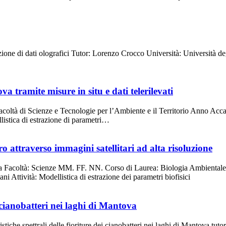
one di dati olografici Tutor: Lorenzo Crocco Università: Università deg
a tramite misure in situ e dati telerilevati
acoltà di Scienze e Tecnologie per l’Ambiente e il Territorio Anno Acc
listica di estrazione di parametri…
o attraverso immagini satellitari ad alta risoluzione
rara Facoltà: Scienze MM. FF. NN. Corso di Laurea: Biologia Ambienta
 Attività: Modellistica di estrazione dei parametri biofisici
ei cianobatteri nei laghi di Mantova
stiche spettrali delle fioriture dei cianobatteri nei laghi di Mantova tu