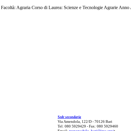
o Facoltà: Agraria Corso di Laurea: Scienze e Tecnologie Agrarie Anno 
Sede secondaria
Via Amendola, 122/D - 70126 Bari
Tel: 080 5929429 - Fax: 080 5929460
Email:
responsabile_bari@irea.cnr.i
t