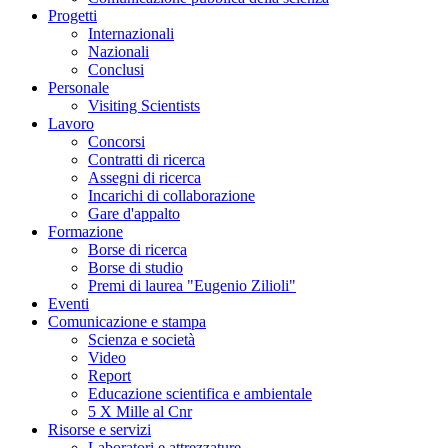
Progetti
Internazionali
Nazionali
Conclusi
Personale
Visiting Scientists
Lavoro
Concorsi
Contratti di ricerca
Assegni di ricerca
Incarichi di collaborazione
Gare d'appalto
Formazione
Borse di ricerca
Borse di studio
Premi di laurea "Eugenio Zilioli"
Eventi
Comunicazione e stampa
Scienza e società
Video
Report
Educazione scientifica e ambientale
5 X Mille al Cnr
Risorse e servizi
Laboratori e attrezzature