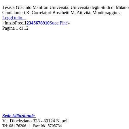
Tesista Giacinto Manfron Università: Università degli Studi di Milan
Confalonieri R. Correlatori Boschetti M. Attività: Monitoraggio…
Leggi tutto...
«
Inizio
Prec.
1
2
3
4
5
6
7
8
9
10
Succ.
Fine
»
Pagina 1 di 12
Sede istituzionale
Via Diocleziano 328 - 80124 Napoli
Tel: 081 7620611 - Fax: 081 5705734