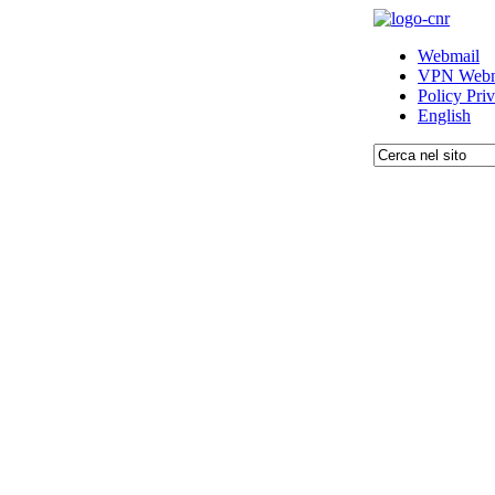
Webmail
VPN Webm
Policy Pri
English