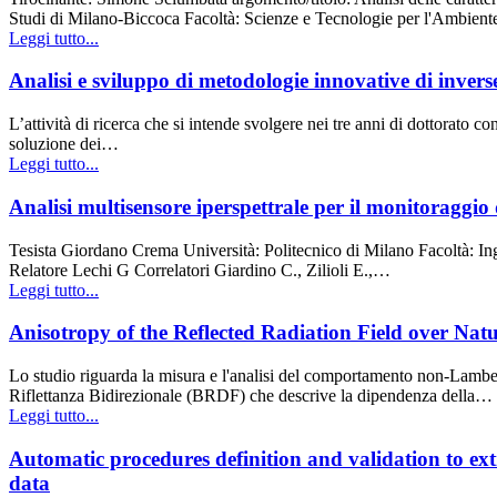
Studi di Milano-Biccoca Facoltà: Scienze e Tecnologie per l'Ambien
Leggi tutto...
Analisi e sviluppo di metodologie innovative di inverse
L’attività di ricerca che si intende svolgere nei tre anni di dottorato
soluzione dei…
Leggi tutto...
Analisi multisensore iperspettrale per il monitoraggio
Tesista Giordano Crema Università: Politecnico di Milano Facoltà: I
Relatore Lechi G Correlatori Giardino C., Zilioli E.,…
Leggi tutto...
Anisotropy of the Reflected Radiation Field over Natu
Lo studio riguarda la misura e l'analisi del comportamento non-Lambert
Riflettanza Bidirezionale (BRDF) che descrive la dipendenza della…
Leggi tutto...
Automatic procedures definition and validation to ex
data