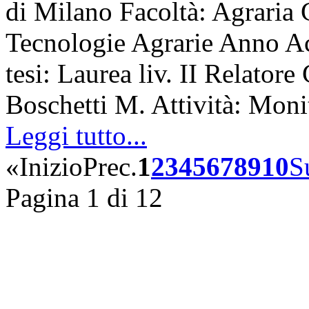
di Milano Facoltà: Agraria 
Tecnologie Agrarie Anno A
tesi: Laurea liv. II Relatore
Boschetti M. Attività: Mon
Leggi tutto...
«
Inizio
Prec.
1
2
3
4
5
6
7
8
9
10
S
Pagina 1 di 12