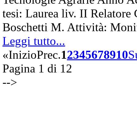
tesi: Laurea liv. II Relatore
Boschetti M. Attività: Mon
Leggi tutto...
«
Inizio
Prec.
1
2
3
4
5
6
7
8
9
10
S
Pagina 1 di 12
-->