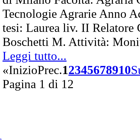
Tecnologie Agrarie Anno A
tesi: Laurea liv. II Relatore
Boschetti M. Attività: Mon
Leggi tutto...
«
Inizio
Prec.
1
2
3
4
5
6
7
8
9
10
S
Pagina 1 di 12
a