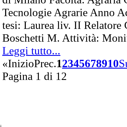
Tecnologie Agrarie Anno A
tesi: Laurea liv. II Relatore
Boschetti M. Attività: Mon
Leggi tutto...
«
Inizio
Prec.
1
2
3
4
5
6
7
8
9
10
S
Pagina 1 di 12
i