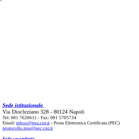
Sede istituzionale
Via Diocleziano 328 - 80124 Napoli
Tel: 081 7620611 - Fax: 081 5705734
Email:
mbox@irea.cnr.it
- Posta Elettronica Certificata (PEC)
protocollo.irea@pec.cnr.it
Sede secondaria