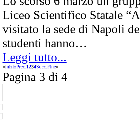
Lo scorso 6 marzo un gruppo
Liceo Scientifico Statale “
visitato la sede di Napoli de
studenti hanno…
Leggi tutto...
«
Inizio
Prec.
1
2
3
4
Succ.
Fine
»
Pagina 3 di 4