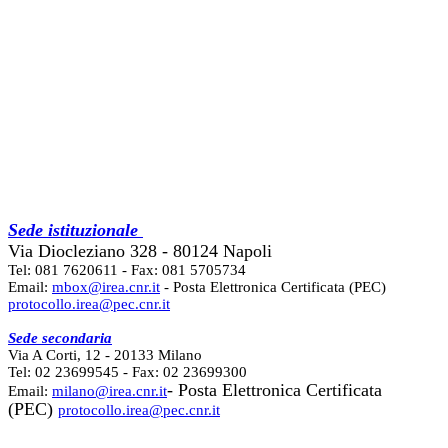
Sede istituzionale
Via Diocleziano 328 - 80124 Napoli
Tel: 081 7620611 - Fax: 081 5705734
Email:
mbox@irea.cnr.it
- Posta Elettronica Certificata (PEC)
protocollo.irea@pec.cnr.it
Sede secondaria
Via A Corti, 12 - 20133 Milano
Tel: 02 23699545 - Fax: 02 23699300
- Posta Elettronica Certificata
Email:
milano@irea.cnr.it
(PEC)
protocollo.irea@pec.cnr.it