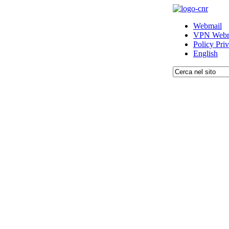
Webmail
VPN Webm
Policy Pri
English