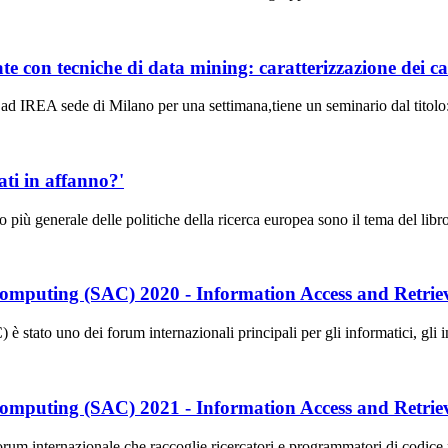
evate con tecniche di data mining: caratterizzazione dei
ad IREA sede di Milano per una settimana,tiene un seminario dal titolo: 
iati in affanno?'
dro più generale delle politiche della ricerca europea sono il tema del li
mputing (SAC) 2020 - Information Access and Retrie
o uno dei forum internazionali principali per gli informatici, gli inge
mputing (SAC) 2021 - Information Access and Retrie
ternazionale che raccoglie ricercatori e programmatori di codice nel 