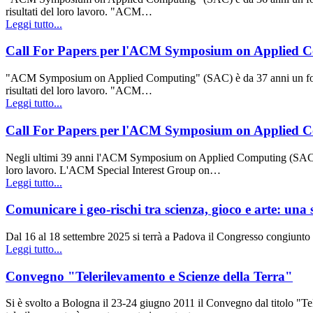
risultati del loro lavoro. "ACM…
Leggi tutto...
Call For Papers per l'ACM Symposium on Applied Co
"ACM Symposium on Applied Computing" (SAC) è da 37 anni un forum in
risultati del loro lavoro. "ACM…
Leggi tutto...
Call For Papers per l'ACM Symposium on Applied Co
Negli ultimi 39 anni l'ACM Symposium on Applied Computing (SAC) è sta
loro lavoro. L'ACM Special Interest Group on…
Leggi tutto...
Comunicare i geo-rischi tra scienza, gioco e arte: un
Dal 16 al 18 settembre 2025 si terrà a Padova il Congresso congiunt
Leggi tutto...
Convegno "Telerilevamento e Scienze della Terra"
Si è svolto a Bologna il 23-24 giugno 2011 il Convegno dal titolo "