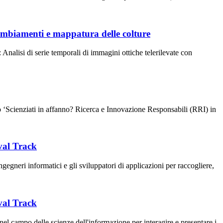
 cambiamenti e mappatura delle colture
Analisi di serie temporali di immagini ottiche telerilevate con
bro ‘Scienziati in affanno? Ricerca e Innovazione Responsabili (RRI) in
val Track
gneri informatici e gli sviluppatori di applicazioni per raccogliere,
val Track
campo delle scienze dell'informazione per interagire e presentare i