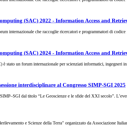
mputing (SAC) 2022 - Information Access and Retrie
ternazionale che raccoglie ricercatori e programmatori di codice nel 
mputing (SAC) 2024 - Information Access and Retrie
to un forum internazionale per scienziati informatici, ingegneri inform
a sessione interdisciplinare al Congresso SIMP-SGI 2025
o SIMP–SGI dal titolo “Le Geoscienze e le sfide del XXI secolo”. L’ev
Telerilevamento e Scienze della Terra" organizzato da Associazione It