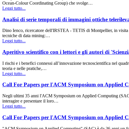
Ocean-Colour Coordinating Group) che svolge…
Leggi tutto...
Analisi di serie temporali di immagini ottiche teleril
Dino Ienco, ricercatore dell'IRSTEA - TETIS di Montpellier, in visita 
tecniche di data mining:…
Leggi tutto...
Aperitivo scientifico con i lettori e gli autori di 'Scienz
I rischi e i benefici connessi all’innovazione tecnoscientifica nel qua
teoria e nelle pratiche,…
Leggi tutto...
Call For Papers per l'ACM Symposium on Applied Co
Negli ultimi 35 anni l'ACM Symposium on Applied Computing (SAC) è stat
interagire e presentare il loro…
Leggi tutto...
Call For Papers per l'ACM Symposium on Applied Co
"ACM Symposium on Applied Computing" (SAC) è da 36 anni un forum in