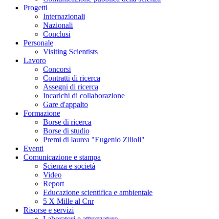
Progetti
Internazionali
Nazionali
Conclusi
Personale
Visiting Scientists
Lavoro
Concorsi
Contratti di ricerca
Assegni di ricerca
Incarichi di collaborazione
Gare d'appalto
Formazione
Borse di ricerca
Borse di studio
Premi di laurea "Eugenio Zilioli"
Eventi
Comunicazione e stampa
Scienza e società
Video
Report
Educazione scientifica e ambientale
5 X Mille al Cnr
Risorse e servizi
Laboratori e attrezzature