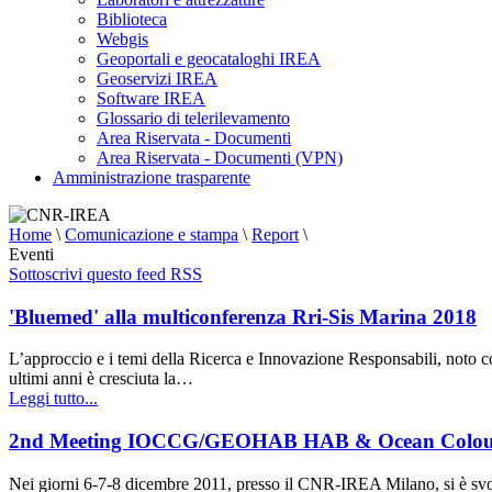
Biblioteca
Webgis
Geoportali e geocataloghi IREA
Geoservizi IREA
Software IREA
Glossario di telerilevamento
Area Riservata - Documenti
Area Riservata - Documenti (VPN)
Amministrazione trasparente
Home
\
Comunicazione e stampa
\
Report
\
Eventi
Sottoscrivi questo feed RSS
'Bluemed' alla multiconferenza Rri-Sis Marina 2018
L’approccio e i temi della Ricerca e Innovazione Responsabili, noto com
ultimi anni è cresciuta la…
Leggi tutto...
2nd Meeting IOCCG/GEOHAB HAB & Ocean Colou
Nei giorni 6-7-8 dicembre 2011, presso il CNR-IREA Milano, si è s