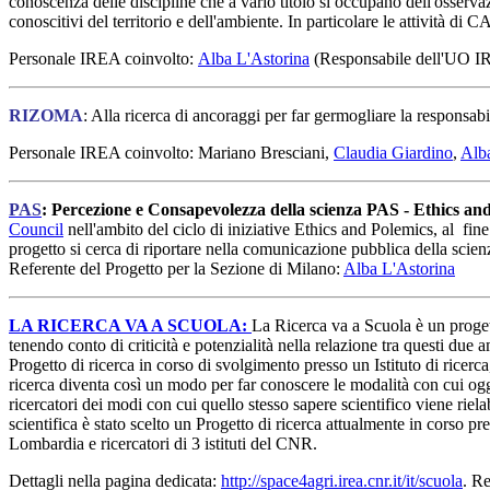
conoscenza delle discipline che a vario titolo si occupano dell'osservazi
conoscitivi del territorio e dell'ambiente. In particolare le attività di 
Personale IREA coinvolto:
Alba L'Astorina
(Responsabile dell'UO IR
RIZOMA
: Alla ricerca di ancoraggi per far germogliare la responsab
Personale IREA coinvolto: Mariano Bresciani,
Claudia Giardino
,
Alb
PAS
: Percezione e Consapevolezza della scienza PAS - Ethics an
Council
nell'ambito del ciclo di iniziative Ethics and Polemics, al fine
progetto si cerca di riportare nella comunicazione pubblica della scienz
Referente del Progetto per la Sezione di Milano:
Alba L'Astorina
LA RICERCA VA A SCUOLA:
La Ricerca va a Scuola è un progett
tenendo conto di criticità e potenzialità nella relazione tra questi due
Progetto di ricerca in corso di svolgimento presso un Istituto di ricerca,
ricerca diventa così un modo per far conoscere le modalità con cui oggi
ricercatori dei modi con cui quello stesso sapere scientifico viene rie
scientifica è stato scelto un Progetto di ricerca attualmente in corso pr
Lombardia e ricercatori di 3 istituti del CNR.
Dettagli nella pagina dedicata:
http://space4agri.irea.cnr.it/it/scuola
. R