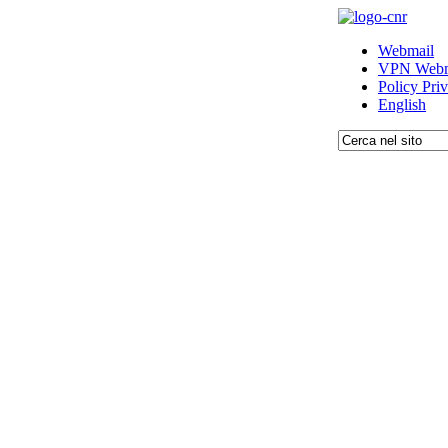
Webmail
VPN Webm
Policy Pri
English