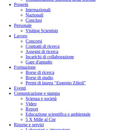
Progetti
Internazionali
Nazionali
Conclusi
Personale
Visiting Scientists
Lavoro
Concorsi
Contratti di ricerca
Assegni di ricerca
Incarichi di collaborazione
Gare d'appalto
Formazione
Borse di ricerca
Borse di studio
Premi di laurea "Eugenio Zilioli"
Eventi
Comunicazione e stampa
Scienza e società
Video
Report
Educazione scientifica e ambientale
5 X Mille al Cnr
Risorse e servizi
Laboratori e attrezzature