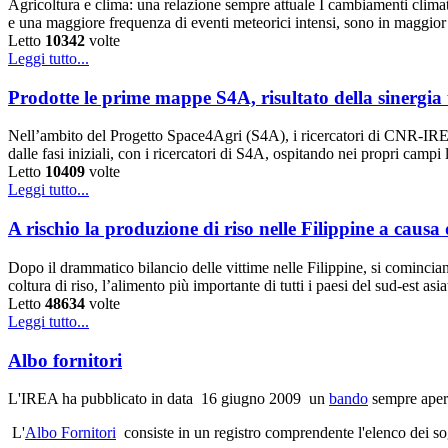
Agricoltura e clima: una relazione sempre attuale I cambiamenti climatic
e una maggiore frequenza di eventi meteorici intensi, sono in maggio
Letto
10342
volte
Leggi tutto...
Prodotte le prime mappe S4A, risultato della sinergia t
Nell’ambito del Progetto Space4Agri (S4A), i ricercatori di CNR-IREA
dalle fasi iniziali, con i ricercatori di S4A, ospitando nei propri campi 
Letto
10409
volte
Leggi tutto...
A rischio la produzione di riso nelle Filippine a causa
Dopo il drammatico bilancio delle vittime nelle Filippine, si cominciano
coltura di riso, l’alimento più importante di tutti i paesi del sud-est a
Letto
48634
volte
Leggi tutto...
Albo fornitori
L'IREA ha pubblicato in data 16 giugno 2009 un
bando
sempre apert
L'
Albo Fornitori
consiste in un registro comprendente l'elenco dei sogge