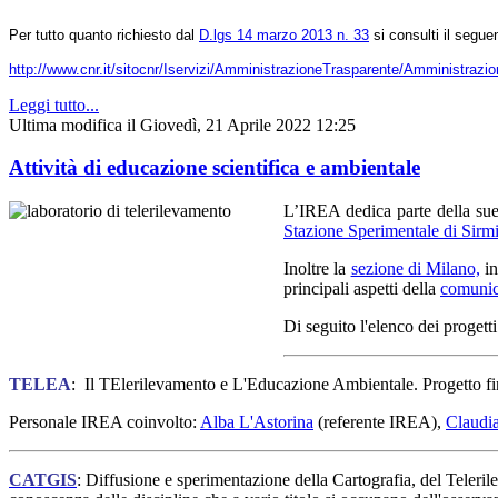
Per tutto quanto richiesto dal
D.lgs 14 marzo 2013 n. 33
si consulti il seguen
http://www.cnr.it/sitocnr/Iservizi/AmministrazioneTrasparente/Amministrazi
Leggi tutto...
Ultima modifica il Giovedì, 21 Aprile 2022 12:25
Attività di educazione scientifica e ambientale
L’IREA dedica parte della sue 
Stazione Sperimentale di Sirm
Inoltre la
sezione di Milano,
in
principali aspetti della
comunica
Di seguito l'elenco dei progetti
TELEA
: Il TElerilevamento e L'Educazione Ambientale. Progetto fi
Personale IREA coinvolto:
Alba L'Astorina
(referente IREA),
Claudia
CATGIS
: Diffusione e sperimentazione della Cartografia, del Teleri