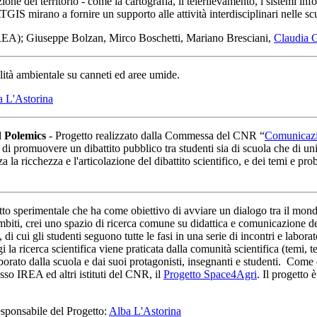
one del territorio - come la cartografia, il telerilevamento, i sistemi inf
CATGIS mirano a fornire un supporto alle attività interdisciplinari nelle sc
EA); Giuseppe Bolzan, Mirco Boschetti, Mariano Bresciani,
Claudia 
ilità ambientale su canneti ed aree umide.
a L'Astorina
d Polemics
- Progetto realizzato dalla Commessa del CNR “
Comunicazi
 di promuovere un dibattito pubblico tra studenti sia di scuola che di univ
a la ricchezza e l'articolazione del dibattito scientifico, e dei temi e 
o sperimentale che ha come obiettivo di avviare un dialogo tra il mondo 
 ambiti, crei uno spazio di ricerca comune su didattica e comunicazione de
 di cui gli studenti seguono tutte le fasi in una serie di incontri e labora
 la ricerca scientifica viene praticata dalla comunità scientifica (temi, 
laborato dalla scuola e dai suoi protagonisti, insegnanti e studenti. Com
esso IREA ed altri istituti del CNR, il
Progetto Space4Agri
. Il progetto 
esponsabile del Progetto:
Alba L'Astorina