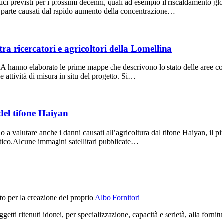
i previsti per i prossimi decenni, quali ad esempio il riscaldamento globa
r parte causati dal rapido aumento della concentrazione…
ra ricercatori e agricoltori della Lomellina
 hanno elaborato le prime mappe che descrivono lo stato delle aree colt
le attività di misura in situ del progetto. Si…
 del tifone Haiyan
 a valutare anche i danni causati all’agricoltura dal tifone Haiyan, il pi
siatico.Alcune immagini satellitari pubblicate…
o per la creazione del proprio
Albo Fornitori
tti ritenuti idonei, per specializzazione, capacità e serietà, alla fornitu