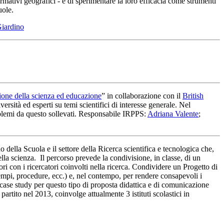
ormativi geografici - e di sperimentare la loro efficacia come strumenti
uole.
Giardino
one della scienza ed educazione
” in collaborazione con il
British
ersità ed esperti su temi scientifici di interesse generale. Nel
problemi da questo sollevati. Responsabile IRPPS:
Adriana Valente
;
della Scuola e il settore della Ricerca scientifica e tecnologica che,
lla scienza. Il percorso prevede la condivisione, in classe, di un
tori con i ricercatori coinvolti nella ricerca. Condividere un Progetto di
tempi, procedure, ecc.) e, nel contempo, per rendere consapevoli i
e case study per questo tipo di proposta didattica e di comunicazione
è partito nel 2013, coinvolge attualmente 3 istituti scolastici in