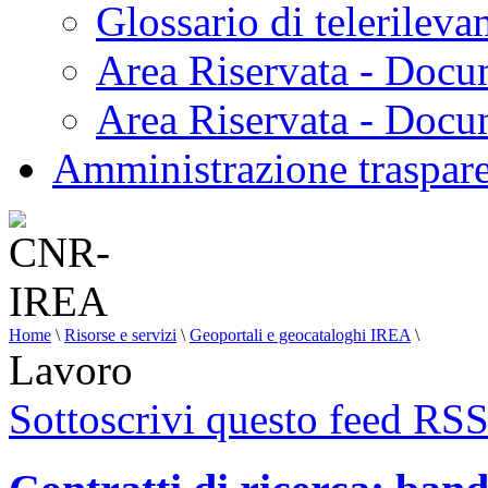
Glossario di telerilev
Area Riservata - Docu
Area Riservata - Doc
Amministrazione traspar
Home
\
Risorse e servizi
\
Geoportali e geocataloghi IREA
\
Lavoro
Sottoscrivi questo feed RS