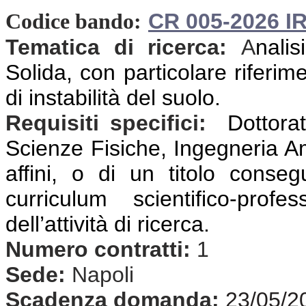
CR 005-2026 I
Codice bando:
Tematica di ricerca:
A
nali
Solida, con
particolare riferim
di instabilità del suolo.
Requisiti specifici:
Dottora
Scienze Fisiche, Ingegneria Amb
affini,
o di un titolo consegu
curriculum scientifico-prof
dell’attività di ricerca.
Numero contratti:
1
Sede:
Napoli
Scadenza domanda:
23/05/2