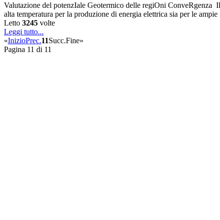
Valutazione del potenzIale Geotermico delle regiOni ConveRgenza Il 
alta temperatura per la produzione di energia elettrica sia per le ampie
Letto
3245
volte
Leggi tutto...
«
Inizio
Prec.
11
Succ.
Fine
»
Pagina 11 di 11