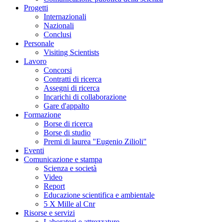
Progetti
Internazionali
Nazionali
Conclusi
Personale
Visiting Scientists
Lavoro
Concorsi
Contratti di ricerca
Assegni di ricerca
Incarichi di collaborazione
Gare d'appalto
Formazione
Borse di ricerca
Borse di studio
Premi di laurea "Eugenio Zilioli"
Eventi
Comunicazione e stampa
Scienza e società
Video
Report
Educazione scientifica e ambientale
5 X Mille al Cnr
Risorse e servizi
Laboratori e attrezzature