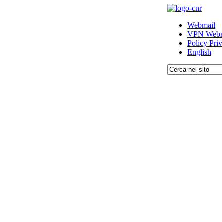
Webmail
VPN Webm
Policy Pri
English