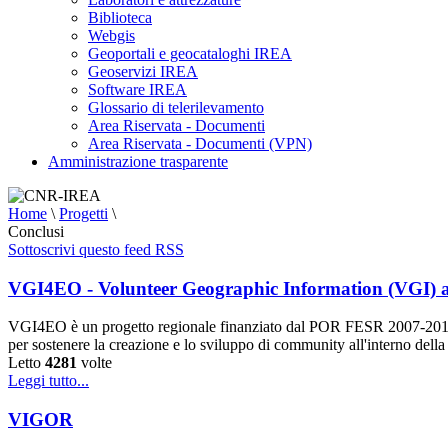
Biblioteca
Webgis
Geoportali e geocataloghi IREA
Geoservizi IREA
Software IREA
Glossario di telerilevamento
Area Riservata - Documenti
Area Riservata - Documenti (VPN)
Amministrazione trasparente
Home
\
Progetti
\
Conclusi
Sottoscrivi questo feed RSS
VGI4EO - Volunteer Geographic Information (VGI) a
VGI4EO è un progetto regionale finanziato dal POR FESR 2007
per sostenere la creazione e lo sviluppo di community all'interno dell
Letto
4281
volte
Leggi tutto...
VIGOR