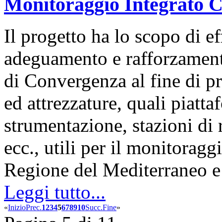
Monitoraggio Integrato 
Il progetto ha lo scopo di ef
adeguamento e rafforzamento
di Convergenza al fine di p
ed attrezzature, quali piatta
strumentazione, stazioni di 
ecc., utili per il monitoragg
Regione del Mediterraneo
Leggi tutto...
«
Inizio
Prec.
1
2
3
4
5
6
7
8
9
10
Succ.
Fine
»