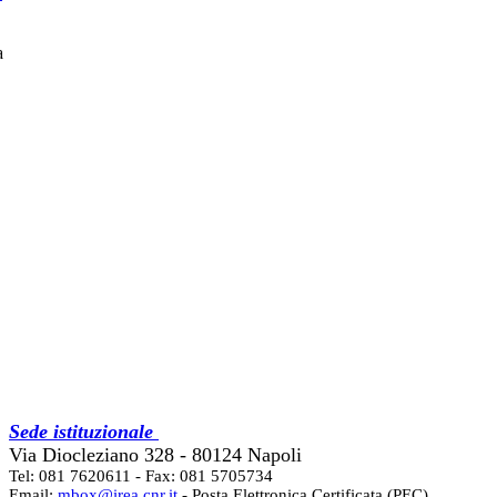
a
Sede istituzionale
Via Diocleziano 328 - 80124 Napoli
Tel: 081 7620611 - Fax: 081 5705734
Email:
mbox@irea.cnr.it
- Posta Elettronica Certificata (PEC)