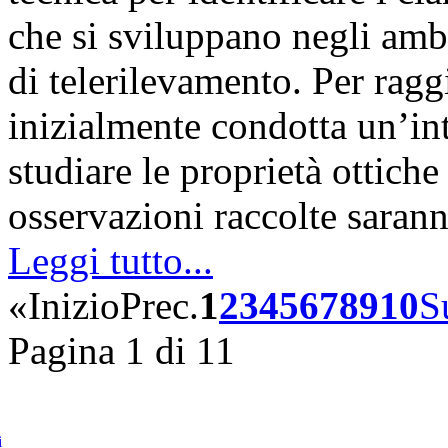
che si sviluppano negli amb
di telerilevamento. Per rag
inizialmente condotta un’int
studiare le proprietà ottiche
osservazioni raccolte sara
Leggi tutto...
«
Inizio
Prec.
1
2
3
4
5
6
7
8
9
10
S
Pagina 1 di 11
i