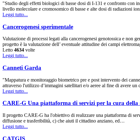
"Studio degli effetti biologici di basse dosi di I-131 e confronto con i
livello molecolare e cromosomico di basse e alte dosi di radiazioni io
Leggi tutto...
Cancerogenesi sperimentale
Valutazione di processi legati alla cancerogenesi genotossica e non gen
progetto è la valutazione dell’ eventuale attitudine dei campi elettroma
Letto
4634
volte
Leggi tutto...
Canneti Garda
"Mappatura e monitoraggio biometrico pre e post intervento dei canneti
attraverso l'utilizzo d’immagini satellitari e/o aeree al fine di avere 
Leggi tutto...
CARE-G Una piattaforma di servizi per la cura della sa
Il progetto CARE-G ha l'obiettivo di realizzare una piattaforma di servizi
diffusione e trasferibilità, c) che aiuti il cittadino anziano, ed…
Leggi tutto...
CATGIS