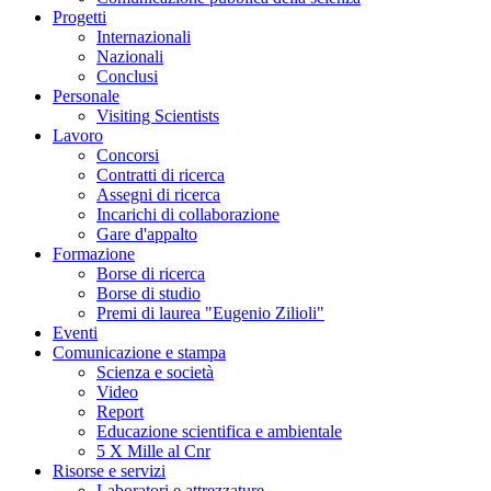
Progetti
Internazionali
Nazionali
Conclusi
Personale
Visiting Scientists
Lavoro
Concorsi
Contratti di ricerca
Assegni di ricerca
Incarichi di collaborazione
Gare d'appalto
Formazione
Borse di ricerca
Borse di studio
Premi di laurea "Eugenio Zilioli"
Eventi
Comunicazione e stampa
Scienza e società
Video
Report
Educazione scientifica e ambientale
5 X Mille al Cnr
Risorse e servizi
Laboratori e attrezzature