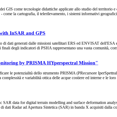
dei GIS come tecnologie didattiche applicate allo studio del territorio
o - come la cartografia, il telerilevamento, i sistemi informativi geografic
 with InSAR and GPS
l'uso di dati generati dalle missioni satellitari ERS ed ENVISAT dell'ESA
nti finali degli indicatori di PSHA rappresentano una vasta comunità, c
itoring by PRISMA HYperspectral Mission"
care le potenzialità dello strumento PRISMA (PRecursore IperSpettrale 
la complessità e variabilità ottica delle acque costiere ed interne e le l
AR data for digital terrain modelling and surface deformation analysis
zo di dati Radar ad Apertura Sintetica (SAR) in banda X acquisiti dalla c