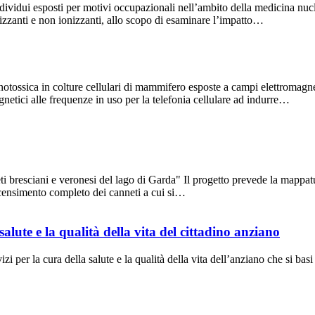
ndividui esposti per motivi occupazionali nell’ambito della medicina nucle
nizzanti e non ionizzanti, allo scopo di esaminare l’impatto…
otossica in colture cellulari di mammifero esposte a campi elettromagnet
gnetici alle frequenze in uso per la telefonia cellulare ad indurre…
 bresciani e veronesi del lago di Garda" Il progetto prevede la mappatur
un censimento completo dei canneti a cui si…
lute e la qualità della vita del cittadino anziano
 per la cura della salute e la qualità della vita dell’anziano che si basi s