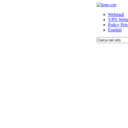
Webmail
VPN Webm
Policy Pri
English