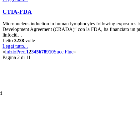
CTIA-FDA
Micronucleus induction in human lymphocytes following exposures to
Development Agreement (CRADA)” con la FDA, ha finanziato un progetto 
linfociti…
Letto
3228
volte
Leggi tutto...
«
Inizio
Prec.
1
2
3
4
5
6
7
8
9
10
Succ.
Fine
»
Pagina 2 di 11
ri