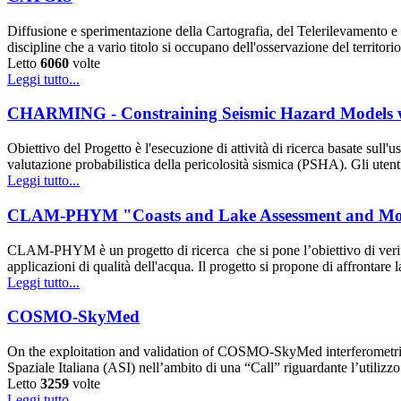
Diffusione e sperimentazione della Cartografia, del Telerilevamento e 
discipline che a vario titolo si occupano dell'osservazione del territori
Letto
6060
volte
Leggi tutto...
CHARMING - Constraining Seismic Hazard Models
Obiettivo del Progetto è l'esecuzione di attività di ricerca basate sul
valutazione probabilistica della pericolosità sismica (PSHA). Gli ute
Leggi tutto...
CLAM-PHYM "Coasts and Lake Assessment and Mon
CLAM-PHYM è un progetto di ricerca che si pone l’obiettivo di verifi
applicazioni di qualità dell'acqua. Il progetto si propone di affrontare 
Leggi tutto...
COSMO-SkyMed
On the exploitation and validation of COSMO-SkyMed interferometric S
Spaziale Italiana (ASI) nell’ambito di una “Call” riguardante l’utiliz
Letto
3259
volte
Leggi tutto...