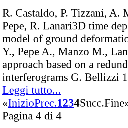
R. Castaldo, P. Tizzani, A.
Pepe, R. Lanari3D time de
model of ground deformatio
Y., Pepe A., Manzo M., L
approach based on a redunda
interferograms G. Bellizzi
Leggi tutto...
«
Inizio
Prec.
1
2
3
4
Succ.
Fine
Pagina 4 di 4