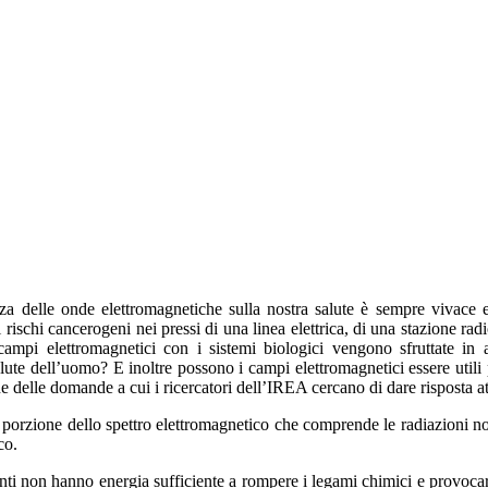
uenza delle onde elettromagnetiche sulla nostra salute è sempre vivace
 rischi cancerogeni nei pressi di una linea elettrica, di una stazione radi
 campi elettromagnetici con i sistemi biologici vengono sfruttate i
alute dell’uomo? E inoltre possono i campi elettromagnetici essere utili
 delle domande a cui i ricercatori dell’IREA cercano di dare risposta at
a porzione dello spettro elettromagnetico che comprende le radiazioni non i
co.
nti non hanno energia sufficiente a rompere i legami chimici e provocare