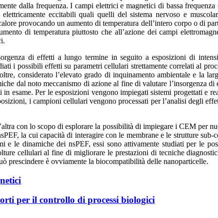
amente dalla frequenza. I campi elettrici e magnetici di bassa frequenz
i elettricamente eccitabili quali quelli del sistema nervoso e muscola
calore provocando un aumento di temperatura dell’intero corpo o di parti 
umento di temperatura piuttosto che all’azione dei campi elettromagne
i.
sorgenza di effetti a lungo termine in seguito a esposizioni di intensit
ti i possibili effetti su parametri cellulari strettamente correlati al pr
tre, considerato l’elevato grado di inquinamento ambientale e la larg
e dal noto meccanismo di azione al fine di valutare l’insorgenza di eff
in esame. Per le esposizioni vengono impiegati sistemi progettati e reali
sposizioni, i campioni cellulari vengono processati per l’analisi degli ef
altra con lo scopo di esplorare la possibilità di impiegare i CEM per nuov
 nsPEF, la cui capacità di interagire con le membrane e le strutture sub-ce
e le dinamiche dei nsPEF, essi sono attivamente studiati per le possib
ture cellulari al fine di migliorare le prestazioni di tecniche diagnosti
può prescindere è ovviamente la biocompatibilità delle nanoparticelle.
netici
orti per il controllo di processi biologici