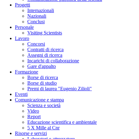
Progetti
Internazionali
Nazionali
Conclusi
Personale
Visiting Scientists
Lavoro
Concorsi
Contratti di ricerca
Assegni di ricerca
Incarichi di collaborazione
Gare d'appalto
Formazione
Borse di ricerca
Borse di studio
Premi di laurea "Eugenio Zilioli"
Eventi
Comunicazione e stampa
Scienza e società
Video
Report
Educazione scientifica e ambientale
5 X Mille al Cnr
Risorse e servizi
Laboratori e attrezzature