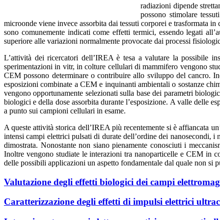
radiazioni dipende strett
possono stimolare tessut
microonde viene invece assorbita dai tessuti corporei e trasformata in 
sono comunemente indicati come effetti termici, essendo legati all’a
superiore alle variazioni normalmente provocate dai processi fisiologic
L’attività dei ricercatori dell’IREA è tesa a valutare la possibile in
sperimentazioni in vitr, in colture cellulari di mammifero vengono studia
CEM possono determinare o contribuire allo sviluppo del cancro. Inol
esposizioni combinate a CEM e inquinanti ambientali o sostanze chimich
vengono opportunamente selezionati sulla base dei parametri biologici 
biologici e della dose assorbita durante l’esposizione. A valle delle e
a punto sui campioni cellulari in esame.
A queste attività storica dell’IREA più recentemente si è affiancata un’
intensi campi elettrici pulsati di durate dell’ordine dei nanosecondi, i
dimostrata. Nonostante non siano pienamente conosciuti i meccanismi 
Inoltre vengono studiate le interazioni tra nanoparticelle e CEM in col
delle possibili applicazioni un aspetto fondamentale dal quale non si 
Valutazione degli effetti biologici dei campi elettromag
Caratterizzazione degli effetti di impulsi elettrici ultrac