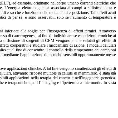
a (ELF), ad esempio, originano nel corpo umano correnti elettriche che
re. L’energia elettromagnetica associata ai campi a radiofrequenza e
di esso che è funzione delle modalità di esposizione. Tali effetti acuti
tici di per sé, e sono osservabili solo se l’aumento di temperatura è
à inferiore alle soglie per l’insorgenza di effetti termici. Attraverso
ocesso di cancerogenesi, al fine di individuare se esposizioni croniche ai
a diffusione di sorgenti di CEM vengono anche valutati gli effetti di
etti cooperativi e studiare i meccanismi di azione. I modelli cellulari
zzati al fine di consentire il controllo della temperatura dei campioni
fetti mediante l’applicazione di tecniche sensibili opportunamente messe
e applicazioni cliniche. A tal fine vengono caratterizzati gli effetti di
llulari, attivando risposte multiple in cellule di mammifero, è stata già
ili applicazioni nella terapia del cancro e nell’ingegneria genetica.
che e terapeutiche quali l’ imaging e l’ipertermia a microonde. In vista