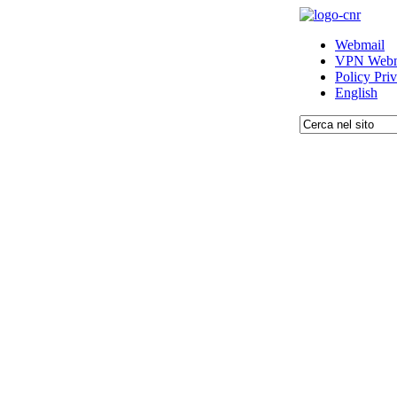
Webmail
VPN Webm
Policy Pri
English