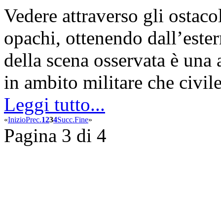
Vedere attraverso gli ostaco
opachi, ottenendo dall’ester
della scena osservata è una a
in ambito militare che civile
Leggi tutto...
«
Inizio
Prec.
1
2
3
4
Succ.
Fine
»
Pagina 3 di 4