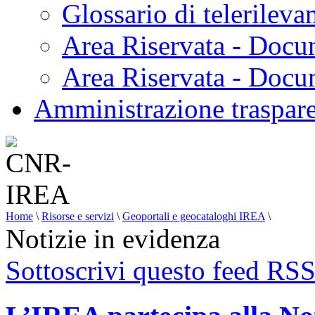
Glossario di telerilev
Area Riservata - Docu
Area Riservata - Doc
Amministrazione traspar
Home
\
Risorse e servizi
\
Geoportali e geocataloghi IREA
\
Notizie in evidenza
Sottoscrivi questo feed RS