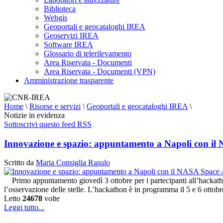
Biblioteca
Webgis
Geoportali e geocataloghi IREA
Geoservizi IREA
Software IREA
Glossario di telerilevamento
Area Riservata - Documenti
Area Riservata - Documenti (VPN)
Amministrazione trasparente
Home
\
Risorse e servizi
\
Geoportali e geocataloghi IREA
\
Notizie in evidenza
Sottoscrivi questo feed RSS
Innovazione e spazio: appuntamento a Napoli con i
Scritto da
Maria Consiglia Rasulo
Primo appuntamento giovedì 3 ottobre per i partecipanti all’hackat
l’osservazione delle stelle. L’hackathon è in programma il 5 e 6 otto
Letto
24678
volte
Leggi tutto...