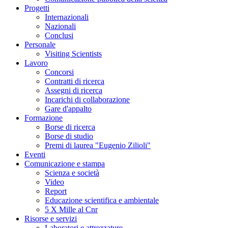
Progetti
Internazionali
Nazionali
Conclusi
Personale
Visiting Scientists
Lavoro
Concorsi
Contratti di ricerca
Assegni di ricerca
Incarichi di collaborazione
Gare d'appalto
Formazione
Borse di ricerca
Borse di studio
Premi di laurea "Eugenio Zilioli"
Eventi
Comunicazione e stampa
Scienza e società
Video
Report
Educazione scientifica e ambientale
5 X Mille al Cnr
Risorse e servizi
Laboratori e attrezzature