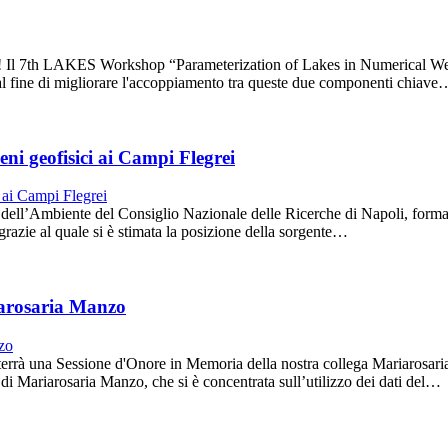
S! Il 7th LAKES Workshop “Parameterization of Lakes in Numerical Wea
ra, al fine di migliorare l'accoppiamento tra queste due componenti chiave
i geofisici ai Campi Flegrei
o dell’Ambiente del Consiglio Nazionale delle Ricerche di Napoli, forma
i, grazie al quale si è stimata la posizione della sorgente…
iarosaria Manzo
terrà una Sessione d'Onore in Memoria della nostra collega Mariarosar
a di Mariarosaria Manzo, che si è concentrata sull’utilizzo dei dati del…