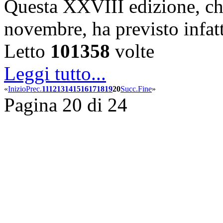
Questa XXVIII edizione, che 
novembre, ha previsto infa
Letto
101358
volte
Leggi tutto...
«
Inizio
Prec.
11
12
13
14
15
16
17
18
19
20
Succ.
Fine
»
Pagina 20 di 24