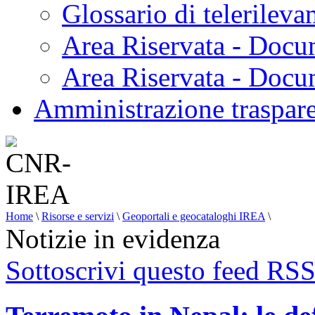
Glossario di telerilev
Area Riservata - Docu
Area Riservata - Doc
Amministrazione traspar
Home
\
Risorse e servizi
\
Geoportali e geocataloghi IREA
\
Notizie in evidenza
Sottoscrivi questo feed RS