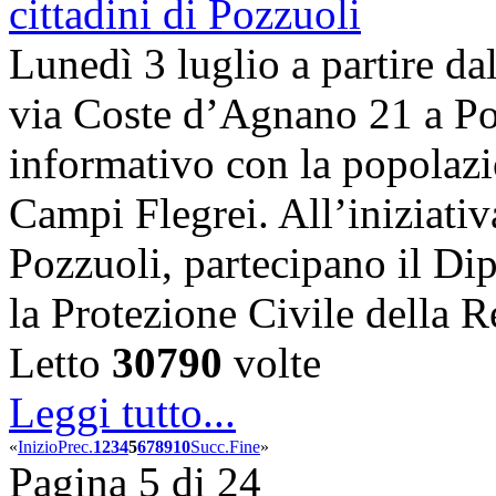
Lunedì 3 luglio a partire dal
via Coste d’Agnano 21 a Poz
informativo con la popolazi
Campi Flegrei. All’iniziati
Pozzuoli, partecipano il Dip
la Protezione Civile dell
Letto
30790
volte
Leggi tutto...
«
Inizio
Prec.
1
2
3
4
5
6
7
8
9
10
Succ.
Fine
»
Pagina 5 di 24