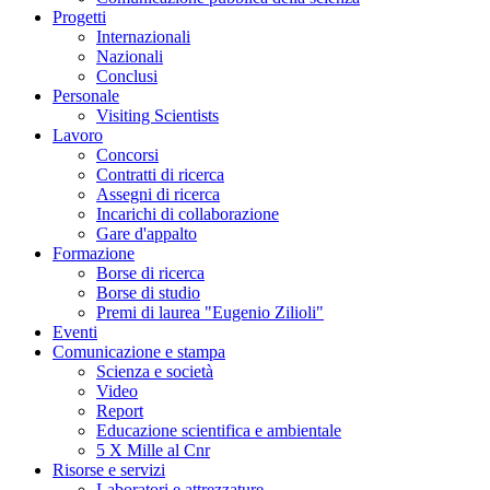
Progetti
Internazionali
Nazionali
Conclusi
Personale
Visiting Scientists
Lavoro
Concorsi
Contratti di ricerca
Assegni di ricerca
Incarichi di collaborazione
Gare d'appalto
Formazione
Borse di ricerca
Borse di studio
Premi di laurea "Eugenio Zilioli"
Eventi
Comunicazione e stampa
Scienza e società
Video
Report
Educazione scientifica e ambientale
5 X Mille al Cnr
Risorse e servizi
Laboratori e attrezzature