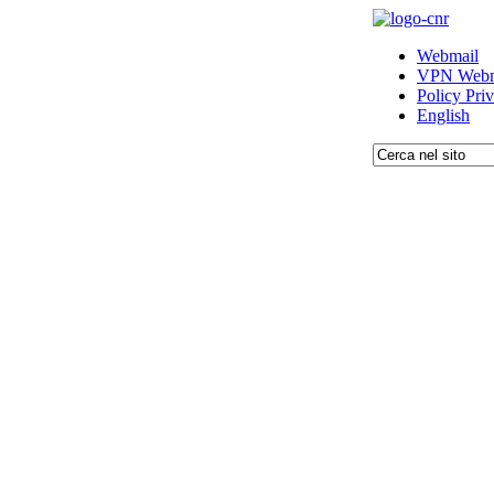
Webmail
VPN Webm
Policy Pri
English