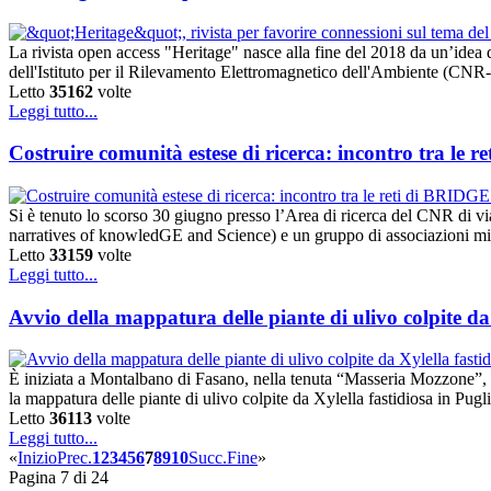
La rivista open access "Heritage" nasce alla fine del 2018 da un’idea 
dell'Istituto per il Rilevamento Elettromagnetico dell'Ambiente (CNR-
Letto
35162
volte
Leggi tutto...
Costruire comunità estese di ricerca: incontro tra le 
Si è tenuto lo scorso 30 giugno presso l’Area di ricerca del CNR di vi
narratives of knowledGE and Science) e un gruppo di associazioni milan
Letto
33159
volte
Leggi tutto...
Avvio della mappatura delle piante di ulivo colpite da 
È iniziata a Montalbano di Fasano, nella tenuta “Masseria Mozzone”, g
la mappatura delle piante di ulivo colpite da Xylella fastidiosa in 
Letto
36113
volte
Leggi tutto...
«
Inizio
Prec.
1
2
3
4
5
6
7
8
9
10
Succ.
Fine
»
Pagina 7 di 24