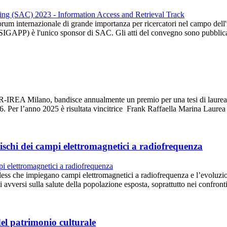
ternazionale di grande importanza per ricercatori nel campo dell'info
SIGAPP) è l'unico sponsor di SAC. Gli atti del convegno sono pubbl
-IREA Milano, bandisce annualmente un premio per una tesi di laurea pe
6. Per l’anno 2025 è risultata vincitrice Frank Raffaella Marina Laure
ischi dei campi elettromagnetici a radiofrequenza
less che impiegano campi elettromagnetici a radiofrequenza e l’evoluzion
 avversi sulla salute della popolazione esposta, soprattutto nei confro
del patrimonio culturale