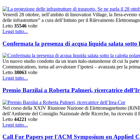
Venerdì 28 ottobre, nell’ambito di Innovation Village, la fiera-evento 
delle infrastrutture” a cura dell’Istituto per il Rilevamento Elettr
Letto
35546
volte
Leggi tutto...
Confermata la presenza di acqua liquida salata sotto 
Un nuovo studio condotto da un team italo-statunitense di cui fa parte
Communications, torna ad avvalorare l’ipotesi – avanzata per la prima 
Letto
38063
volte
Leggi tutto...
Premio Barzilai a Roberta Palmeri, ricercatrice dell’I
Nel corso della XXIV Riunione Nazione di Elettromagnetismo (RiNEm), 
dell’Ambiente del Consiglio Nazionale delle Ricerche, ha ricevuto il 
Letto
44221
volte
Leggi tutto...
Call For Papers per l'ACM Symposium on Applied Co