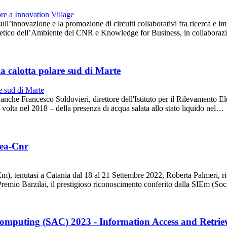
sull’innovazione e la promozione di circuiti collaborativi fra ricerca e 
omagnetico dell’Ambiente del CNR e Knowledge for Business, in collabor
la calotta polare sud di Marte
 anche Francesco Soldovieri, direttore dell'Istituto per il Rilevamento
volta nel 2018 – della presenza di acqua salata allo stato liquido nel…
rea-Cnr
tenutasi a Catania dal 18 al 21 Settembre 2022, Roberta Palmeri, ricer
Premio Barzilai, il prestigioso riconoscimento conferito dalla SIEm (Soc
mputing (SAC) 2023 - Information Access and Retrie