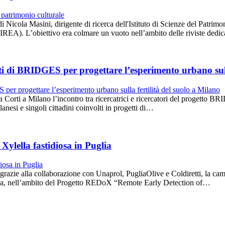
di Nicola Masini, dirigente di ricerca dell'Istituto di Scienze del Patr
IREA). L’obiettivo era colmare un vuoto nell’ambito delle riviste dedic
reti di BRIDGES per progettare l’esperimento urbano sull
a Corti a Milano l’incontro tra ricercatrici e ricercatori del progetto 
esi e singoli cittadini coinvolti in progetti di…
Xylella fastidiosa in Puglia
razie alla collaborazione con Unaprol, PugliaOlive e Coldiretti, la cam
Puglia, nell’ambito del Progetto REDoX “Remote Early Detection of…