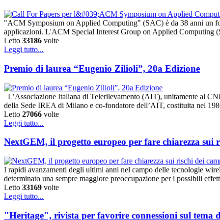
"ACM Symposium on Applied Computing" (SAC) è da 38 anni un forum in
applicazioni. L'ACM Special Interest Group on Applied Computing (
Letto
33186
volte
Leggi tutto...
Premio di laurea “Eugenio Zilioli”, 20a Edizione
L’Associazione Italiana di Telerilevamento (AIT), unitamente al CNR
della Sede IREA di Milano e co-fondatore dell’AIT, costituita nel 198
Letto
27066
volte
Leggi tutto...
NextGEM, il progetto europeo per fare chiarezza sui r
I rapidi avanzamenti degli ultimi anni nel campo delle tecnologie wire
determinato una sempre maggiore preoccupazione per i possibili effetti
Letto
33169
volte
Leggi tutto...
"Heritage", rivista per favorire connessioni sul tema 