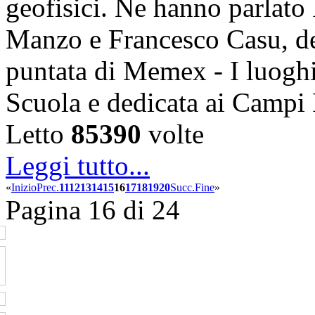
geofisici. Ne hanno parlato
Manzo e Francesco Casu, d
puntata di Memex - I luoghi
Scuola e dedicata ai Campi 
Letto
85390
volte
Leggi tutto...
«
Inizio
Prec.
11
12
13
14
15
16
17
18
19
20
Succ.
Fine
»
Pagina 16 di 24