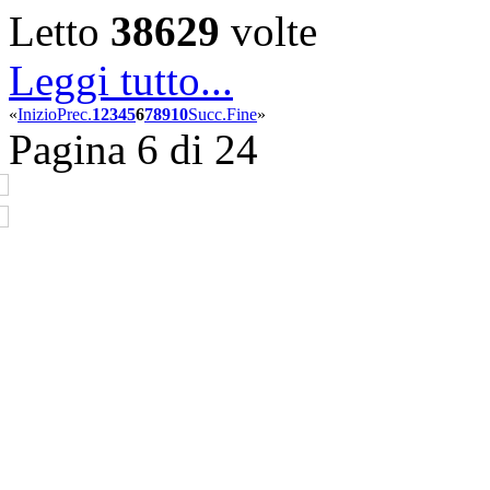
Letto
38629
volte
Leggi tutto...
«
Inizio
Prec.
1
2
3
4
5
6
7
8
9
10
Succ.
Fine
»
Pagina 6 di 24