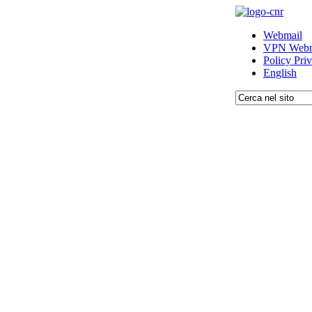
Webmail
VPN Webm
Policy Pri
English