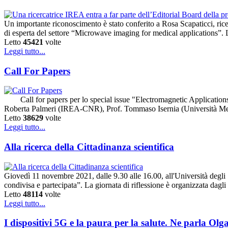
Un importante riconoscimento è stato conferito a Rosa Scapaticci, ric
di esperta del settore “Microwave imaging for medical applications”. L'
Letto
45421
volte
Leggi tutto...
Call For Papers
Call for papers per lo special issue "Electromagnetic Applications 
Roberta Palmeri (IREA-CNR), Prof. Tommaso Isernia (Università Med
Letto
38629
volte
Leggi tutto...
Alla ricerca della Cittadinanza scientifica
Giovedì 11 novembre 2021, dalle 9.30 alle 16.00, all'Università degli St
condivisa e partecipata”. La giornata di riflessione è organizzata da
Letto
48114
volte
Leggi tutto...
I dispositivi 5G e la paura per la salute. Ne parla O