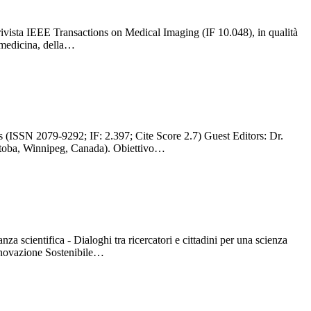
rivista IEEE Transactions on Medical Imaging (IF 10.048), in qualità
a medicina, della…
 (ISSN 2079-9292; IF: 2.397; Cite Score 2.7) Guest Editors: Dr.
itoba, Winnipeg, Canada). Obiettivo…
za scientifica - Dialoghi tra ricercatori e cittadini per una scienza
Innovazione Sostenibile…