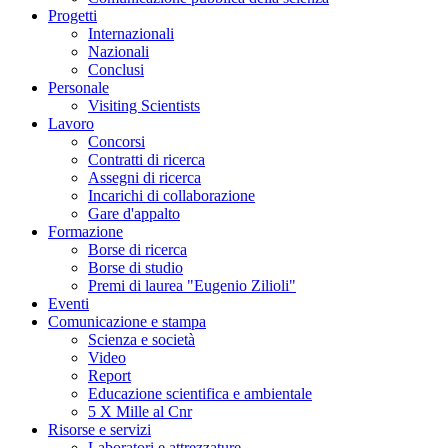
Progetti
Internazionali
Nazionali
Conclusi
Personale
Visiting Scientists
Lavoro
Concorsi
Contratti di ricerca
Assegni di ricerca
Incarichi di collaborazione
Gare d'appalto
Formazione
Borse di ricerca
Borse di studio
Premi di laurea "Eugenio Zilioli"
Eventi
Comunicazione e stampa
Scienza e società
Video
Report
Educazione scientifica e ambientale
5 X Mille al Cnr
Risorse e servizi
Laboratori e attrezzature