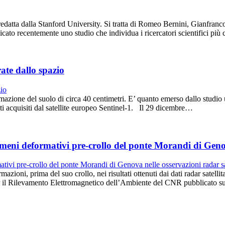
 redatta dalla Stanford University. Si tratta di Romeo Bernini, Gianfra
ato recentemente uno studio che individua i ricercatori scientifici più
ate dallo spazio
azione del suolo di circa 40 centimetri. E’ quanto emerso dallo studio u
ti acquisiti dal satellite europeo Sentinel-1. Il 29 dicembre…
eni deformativi pre-crollo del ponte Morandi di Genova
mazioni, prima del suo crollo, nei risultati ottenuti dai dati radar sat
o per il Rilevamento Elettromagnetico dell’Ambiente del CNR pubblicato