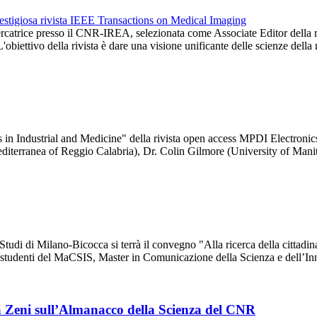
ercatrice presso il CNR-IREA, selezionata come Associate Editor della 
obiettivo della rivista è dare una visione unificante delle scienze dell
in Industrial and Medicine" della rivista open access MPDI Electronics
iterranea of Reggio Calabria), Dr. Colin Gilmore (University of Man
udi di Milano-Bicocca si terrà il convegno "Alla ricerca della cittadinan
gli studenti del MaCSIS, Master in Comunicazione della Scienza e dell’
lga Zeni sull’Almanacco della Scienza del CNR