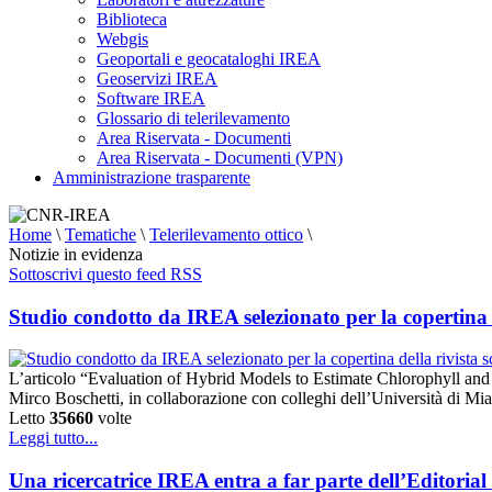
Biblioteca
Webgis
Geoportali e geocataloghi IREA
Geoservizi IREA
Software IREA
Glossario di telerilevamento
Area Riservata - Documenti
Area Riservata - Documenti (VPN)
Amministrazione trasparente
Home
\
Tematiche
\
Telerilevamento ottico
\
Notizie in evidenza
Sottoscrivi questo feed RSS
Studio condotto da IREA selezionato per la copertina 
L’articolo “Evaluation of Hybrid Models to Estimate Chlorophyll an
Mirco Boschetti, in collaborazione con colleghi dell’Università di M
Letto
35660
volte
Leggi tutto...
Una ricercatrice IREA entra a far parte dell’Editoria