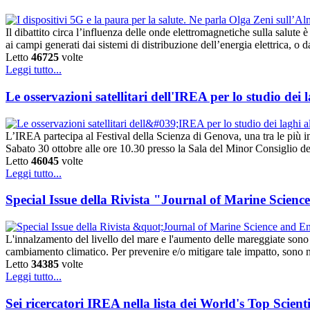
Il dibattito circa l’influenza delle onde elettromagnetiche sulla salute
ai campi generati dai sistemi di distribuzione dell’energia elettrica, o
Letto
46725
volte
Leggi tutto...
Le osservazioni satellitari dell'IREA per lo studio dei l
L’IREA partecipa al Festival della Scienza di Genova, una tra le più i
Sabato 30 ottobre alle ore 10.30 presso la Sala del Minor Consiglio 
Letto
46045
volte
Leggi tutto...
Special Issue della Rivista "Journal of Marine Scien
L'innalzamento del livello del mare e l'aumento delle mareggiate sono 
cambiamento climatico. Per prevenire e/o mitigare tale impatto, sono n
Letto
34385
volte
Leggi tutto...
Sei ricercatori IREA nella lista dei World's Top Scienti