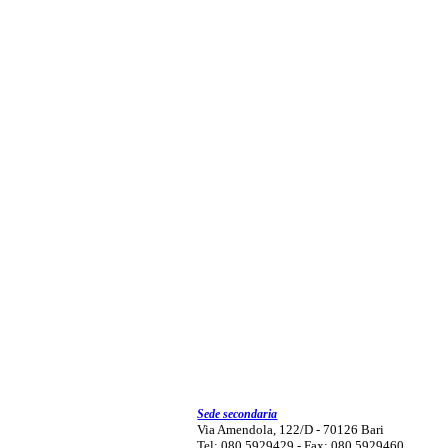
Sede secondaria
Via Amendola, 122/D - 70126 Bari
Tel: 080 5929429 - Fax: 080 5929460