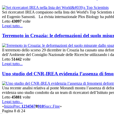
Sei ricercatori IREA compaiono nella lista dei World's Top Scientists
ed Eugenio Sansosti. La rivista internazionale Plos Biology ha pubblic
Letto
43097
volte
Leggi tutto...
Terremoto in Croazia: le deformazioni del suolo misur
Il terremoto dello scorso 29 dicembre in Croazia ha causato una deform
dell’Ambiente del Consiglio Nazionale delle Ricerche utilizzando i da
Letto
51442
volte
Leggi tutto...
Uno studio del CNR-IREA evidenzia l’assenza di fenom
Una recente analisi relativa al ponte Morandi mostra l’assenza di defor
evidenza uno studio condotto da un team di ricercatori dell’Istitut
Letto
45881
volte
Leggi tutto...
«
Inizio
Prec.
1
2
3
4
5
6
7
8
9
10
Succ.
Fine
»
Pagina 8 di 24