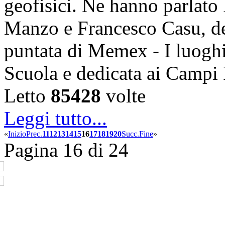
geofisici. Ne hanno parlato
Manzo e Francesco Casu, d
puntata di Memex - I luoghi
Scuola e dedicata ai Campi 
Letto
85428
volte
Leggi tutto...
«
Inizio
Prec.
11
12
13
14
15
16
17
18
19
20
Succ.
Fine
»
Pagina 16 di 24