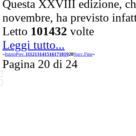
Questa XXVIII edizione, che 
novembre, ha previsto infa
Letto
101432
volte
Leggi tutto...
«
Inizio
Prec.
11
12
13
14
15
16
17
18
19
20
Succ.
Fine
»
Pagina 20 di 24