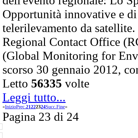
dell'evento regionale: Lo S
Opportunità innovative e di
telerilevamento da satellite
Regional Contact Office 
(Global Monitoring for Env
scorso 30 gennaio 2012, c
Letto
56335
volte
Leggi tutto...
«
Inizio
Prec.
21
22
23
24
Succ.
Fine
»
Pagina 23 di 24