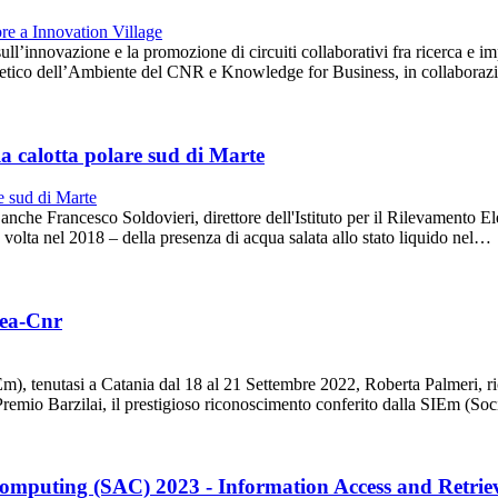
sull’innovazione e la promozione di circuiti collaborativi fra ricerca e 
omagnetico dell’Ambiente del CNR e Knowledge for Business, in collabor
la calotta polare sud di Marte
 anche Francesco Soldovieri, direttore dell'Istituto per il Rilevamento
volta nel 2018 – della presenza di acqua salata allo stato liquido nel…
rea-Cnr
tenutasi a Catania dal 18 al 21 Settembre 2022, Roberta Palmeri, ricer
Premio Barzilai, il prestigioso riconoscimento conferito dalla SIEm (Soc
mputing (SAC) 2023 - Information Access and Retrie