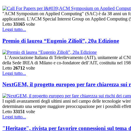
"ACM Symposium on Applied Computing" (SAC) è da 38 anni un forum in
applicazioni. L'ACM Special Interest Group on Applied Computing (
Letto
33165
volte
Leggi tutto...
Premio di laurea “Eugenio Zilioli”, 20a Edizione
L’Associazione Italiana di Telerilevamento (AIT), unitamente al CNR
della Sede IREA di Milano e co-fondatore dell’AIT, costituita nel 198
Letto
26712
volte
Leggi tutto...
NextGEM, il progetto europeo per fare chiarezza sui r
I rapidi avanzamenti degli ultimi anni nel campo delle tecnologie wire
determinato una sempre maggiore preoccupazione per i possibili effetti
Letto
33151
volte
Leggi tutto...
"Heritage", rivista per favorire connessioni sul tema 