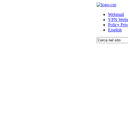
Webmail
VPN Webm
Policy Pri
English