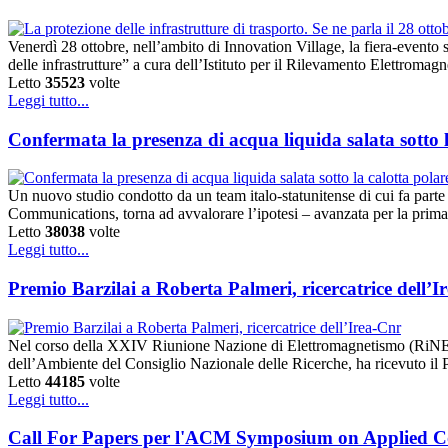
Venerdì 28 ottobre, nell’ambito di Innovation Village, la fiera-evento 
delle infrastrutture” a cura dell’Istituto per il Rilevamento Elettr
Letto
35523
volte
Leggi tutto...
Confermata la presenza di acqua liquida salata sotto 
Un nuovo studio condotto da un team italo-statunitense di cui fa parte
Communications, torna ad avvalorare l’ipotesi – avanzata per la prima 
Letto
38038
volte
Leggi tutto...
Premio Barzilai a Roberta Palmeri, ricercatrice dell’I
Nel corso della XXIV Riunione Nazione di Elettromagnetismo (RiNEm), 
dell’Ambiente del Consiglio Nazionale delle Ricerche, ha ricevuto il 
Letto
44185
volte
Leggi tutto...
Call For Papers per l'ACM Symposium on Applied Co