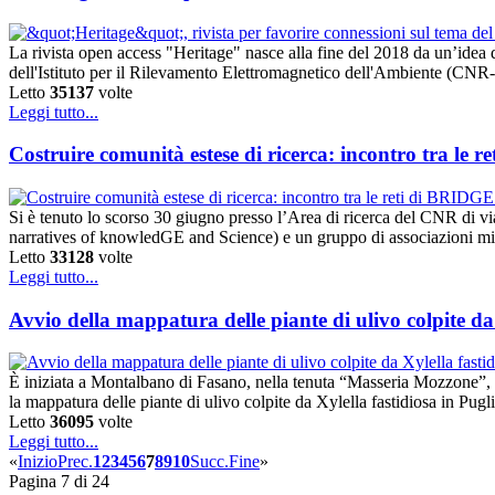
La rivista open access "Heritage" nasce alla fine del 2018 da un’idea 
dell'Istituto per il Rilevamento Elettromagnetico dell'Ambiente (CNR-
Letto
35137
volte
Leggi tutto...
Costruire comunità estese di ricerca: incontro tra le 
Si è tenuto lo scorso 30 giugno presso l’Area di ricerca del CNR di vi
narratives of knowledGE and Science) e un gruppo di associazioni milan
Letto
33128
volte
Leggi tutto...
Avvio della mappatura delle piante di ulivo colpite da 
È iniziata a Montalbano di Fasano, nella tenuta “Masseria Mozzone”, g
la mappatura delle piante di ulivo colpite da Xylella fastidiosa in 
Letto
36095
volte
Leggi tutto...
«
Inizio
Prec.
1
2
3
4
5
6
7
8
9
10
Succ.
Fine
»
Pagina 7 di 24