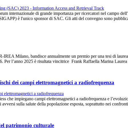
ternazionale di grande importanza per ricercatori nel campo dell'info
SIGAPP) è l'unico sponsor di SAC. Gli atti del convegno sono pubbl
-IREA Milano, bandisce annualmente un premio per una tesi di laurea pe
6. Per l’anno 2025 è risultata vincitrice Frank Raffaella Marina Laure
ischi dei campi elettromagnetici a radiofrequenza
less che impiegano campi elettromagnetici a radiofrequenza e l’evoluzion
 avversi sulla salute della popolazione esposta, soprattutto nei confro
del patrimonio culturale