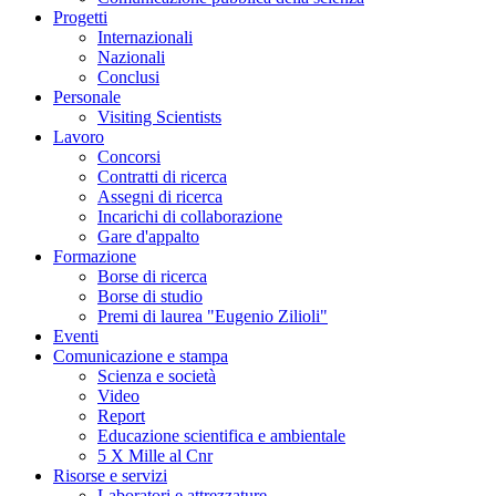
Progetti
Internazionali
Nazionali
Conclusi
Personale
Visiting Scientists
Lavoro
Concorsi
Contratti di ricerca
Assegni di ricerca
Incarichi di collaborazione
Gare d'appalto
Formazione
Borse di ricerca
Borse di studio
Premi di laurea "Eugenio Zilioli"
Eventi
Comunicazione e stampa
Scienza e società
Video
Report
Educazione scientifica e ambientale
5 X Mille al Cnr
Risorse e servizi
Laboratori e attrezzature