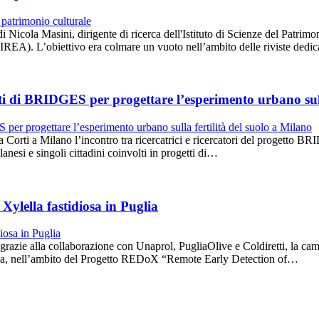
di Nicola Masini, dirigente di ricerca dell'Istituto di Scienze del Patr
IREA). L’obiettivo era colmare un vuoto nell’ambito delle riviste dedic
reti di BRIDGES per progettare l’esperimento urbano sull
a Corti a Milano l’incontro tra ricercatrici e ricercatori del progetto 
esi e singoli cittadini coinvolti in progetti di…
Xylella fastidiosa in Puglia
razie alla collaborazione con Unaprol, PugliaOlive e Coldiretti, la cam
Puglia, nell’ambito del Progetto REDoX “Remote Early Detection of…