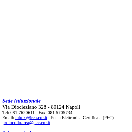
Sede istituzionale
Via Diocleziano 328 - 80124 Napoli
Tel: 081 7620611 - Fax: 081 5705734
Email:
mbox@irea.cnr.it
- Posta Elettronica Certificata (PEC)
protocollo.irea@pec.cnr.it