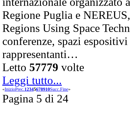
internazionale organizzato 
Regione Puglia e NEREUS,
Regions Using Space Techno
conferenze, spazi espositiv
rappresentanti…
Letto
57779
volte
Leggi tutto...
«
Inizio
Prec.
1
2
3
4
5
6
7
8
9
10
Succ.
Fine
»
Pagina 5 di 24