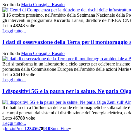
Scritto da
Maria Consiglia Rasulo
Il 16 ottobre prossimo, nell’ambito della Settimana Nazionale della Pro
gli interventi in programma Riccardo Lanari, direttore dell’IREA-CNR, 
Letto
48243
volte
Leggi tutto...
I dati di osservazione della Terra per il monitoraggio
Scritto da
Maria Consiglia Rasulo
Bari si trasforma in un laboratorio a cielo aperto per celebrare insieme
promossa dalla Commissione Europea nell’ambito delle azioni Marie C
Letto
24410
volte
Leggi tutto...
I dispositivi 5G e la paura per la salute. Ne parla O
Il dibattito circa l’influenza delle onde elettromagnetiche sulla salute
ai campi generati dai sistemi di distribuzione dell’energia elettrica, o
Letto
46788
volte
Leggi tutto...
«
Inizio
Prec.
1
2
3
4
5
6
7
8
9
10
Succ.
Fine
»