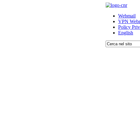
Webmail
VPN Webm
Policy Pri
English