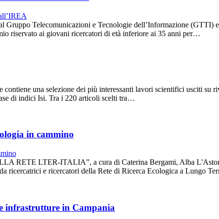
 Gruppo Telecomunicazioni e Tecnologie dell’Informazione (GTTI) e t
o riservato ai giovani ricercatori di età inferiore ai 35 anni per…
ntiene una selezione dei più interessanti lavori scientifici usciti su riv
 di indici Isi. Tra i 220 articoli scelti tra…
ecologia in cammino
LA RETE LTER-ITALIA”, a cura di Caterina Bergami, Alba L'Astorina
a da ricercatrici e ricercatori della Rete di Ricerca Ecologica a Lungo 
le infrastrutture in Campania