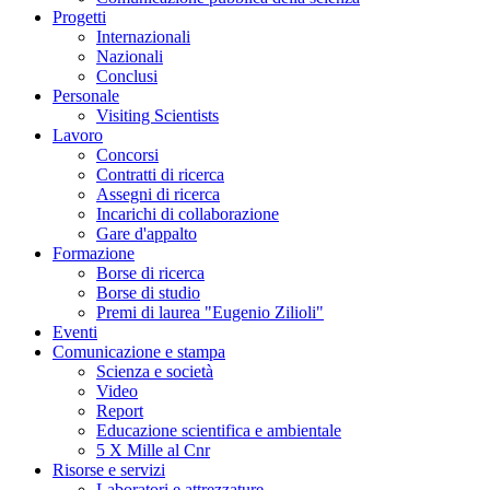
Progetti
Internazionali
Nazionali
Conclusi
Personale
Visiting Scientists
Lavoro
Concorsi
Contratti di ricerca
Assegni di ricerca
Incarichi di collaborazione
Gare d'appalto
Formazione
Borse di ricerca
Borse di studio
Premi di laurea "Eugenio Zilioli"
Eventi
Comunicazione e stampa
Scienza e società
Video
Report
Educazione scientifica e ambientale
5 X Mille al Cnr
Risorse e servizi
Laboratori e attrezzature