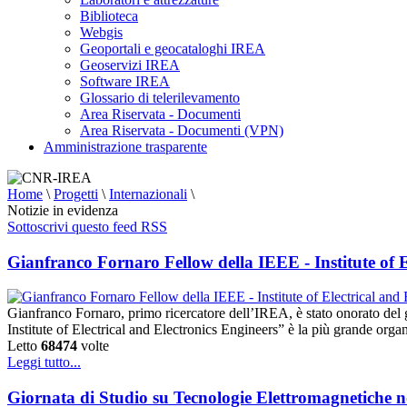
Biblioteca
Webgis
Geoportali e geocataloghi IREA
Geoservizi IREA
Software IREA
Glossario di telerilevamento
Area Riservata - Documenti
Area Riservata - Documenti (VPN)
Amministrazione trasparente
Home
\
Progetti
\
Internazionali
\
Notizie in evidenza
Sottoscrivi questo feed RSS
Gianfranco Fornaro Fellow della IEEE - Institute of E
Gianfranco Fornaro, primo ricercatore dell’IREA, è stato onorato del g
Institute of Electrical and Electronics Engineers” è la più grande or
Letto
68474
volte
Leggi tutto...
Giornata di Studio su Tecnologie Elettromagnetiche n