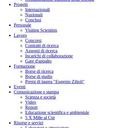
Progetti
Internazionali
Nazionali
Conclusi
Personale
Visiting Scientists
Lavoro
Concorsi
Contratti di ricerca
Assegni di ricerca
Incarichi di collaborazione
Gare d'appalto
Formazione
Borse di ricerca
Borse di studio
Premi di laurea "Eugenio Zilioli"
Eventi
Comunicazione e stampa
Scienza e società
Video
Report
Educazione scientifica e ambientale
5 X Mille al Cnr
Risorse e servizi
Laboratori e attrezzature