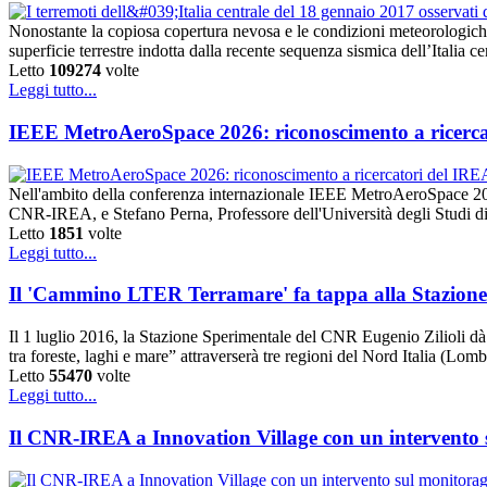
Nonostante la copiosa copertura nevosa e le condizioni meteorologich
superficie terrestre indotta dalla recente sequenza sismica dell’Italia 
Letto
109274
volte
Leggi tutto...
IEEE MetroAeroSpace 2026: riconoscimento a ricerca
Nell'ambito della conferenza internazionale IEEE MetroAeroSpace 20
CNR-IREA, e Stefano Perna, Professore dell'Università degli Studi di
Letto
1851
volte
Leggi tutto...
Il 'Cammino LTER Terramare' fa tappa alla Stazione 
Il 1 luglio 2016, la Stazione Sperimentale del CNR Eugenio Zilioli d
tra foreste, laghi e mare” attraverserà tre regioni del Nord Italia (Lom
Letto
55470
volte
Leggi tutto...
Il CNR-IREA a Innovation Village con un intervento su