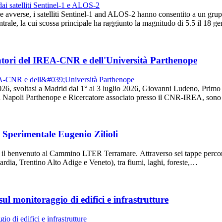
e avverse, i satelliti Sentinel-1 and ALOS-2 hanno consentito a un grup
centrale, la cui scossa principale ha raggiunto la magnitudo di 5.5 il 18
tori del IREA-CNR e dell'Università Parthenope
26, svoltasi a Madrid dal 1° al 3 luglio 2026, Giovanni Ludeno, Prim
 Napoli Parthenope e Ricercatore associato presso il CNR-IREA, sono s
Sperimentale Eugenio Zilioli
à il benvenuto al Cammino LTER Terramare. Attraverso sei tappe percor
bardia, Trentino Alto Adige e Veneto), tra fiumi, laghi, foreste,…
l monitoraggio di edifici e infrastrutture