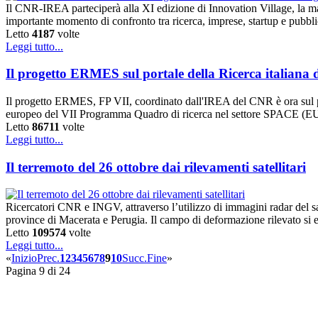
Il CNR-IREA parteciperà alla XI edizione di Innovation Village, la m
importante momento di confronto tra ricerca, imprese, startup e pubbl
Letto
4187
volte
Leggi tutto...
Il progetto ERMES sul portale della Ricerca italiana
Il progetto ERMES, FP VII, coordinato dall'IREA del CNR è ora sul 
europeo del VII Programma Quadro di ricerca nel settore SPACE (EU-
Letto
86711
volte
Leggi tutto...
Il terremoto del 26 ottobre dai rilevamenti satellitari
Ricercatori CNR e INGV, attraverso l’utilizzo di immagini radar del s
province di Macerata e Perugia. Il campo di deformazione rilevato si
Letto
109574
volte
Leggi tutto...
«
Inizio
Prec.
1
2
3
4
5
6
7
8
9
10
Succ.
Fine
»
Pagina 9 di 24