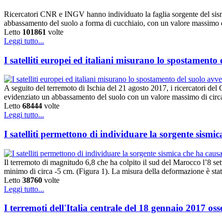
Ricercatori CNR e INGV hanno individuato la faglia sorgente del sism
abbassamento del suolo a forma di cucchiaio, con un valore massimo d
Letto
101861
volte
Leggi tutto...
I satelliti europei ed italiani misurano lo spostamento
A seguito del terremoto di Ischia del 21 agosto 2017, i ricercatori d
evidenziato un abbassamento del suolo con un valore massimo di circa 
Letto
68444
volte
Leggi tutto...
I satelliti permettono di individuare la sorgente sismi
Il terremoto di magnitudo 6,8 che ha colpito il sud del Marocco l’8 s
minimo di circa -5 cm. (Figura 1). La misura della deformazione è st
Letto
38760
volte
Leggi tutto...
I terremoti dell'Italia centrale del 18 gennaio 2017 oss