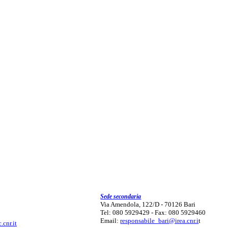
Sede secondaria
Via Amendola, 122/D - 70126 Bari
Tel: 080 5929429 - Fax: 080 5929460
Email:
responsabile_bari@irea.cnr.i
t
.cnr.it