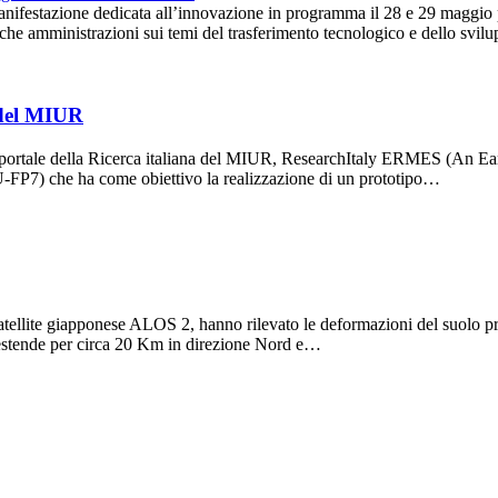
anifestazione dedicata all’innovazione in programma il 28 e 29 maggio 
iche amministrazioni sui temi del trasferimento tecnologico e dello svi
 del MIUR
portale della Ricerca italiana del MIUR, ResearchItaly ERMES (An Ea
FP7) che ha come obiettivo la realizzazione di un prototipo…
atellite giapponese ALOS 2, hanno rilevato le deformazioni del suolo pr
 estende per circa 20 Km in direzione Nord e…