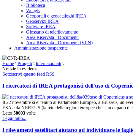
Biblioteca
Webgis
Geoportali e geocataloghi IREA
Geoservizi IREA
Software IREA
Glossario di telerilevamento
Area Riservata - Documenti
Area Riservata - Documenti (VPN)
Amministrazione trasparente
Home
\
Progetti
\
Internazionali
\
Notizie in evidenza
Sottoscrivi questo feed RSS
I ricercatori di IREA protagonisti dell'uso di Copernic
Il 22 novembre si e' tenuto al Parlamento Europeo, a Brussels, un e
ESA e da NEREUS (la rete delle regioni europee che si occupano di 
Letto
58003
volte
Leggi tutto...
I rilevamenti satellitari aiutano ad individuare le fag